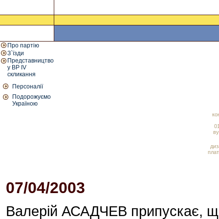
Про партію
З`їзди
Представництво
у ВР IV
скликання
Персоналії
Подорожуємо
Україною
ко
01
ву
диз
плат
07/04/2003
Валерій АСАДЧЕВ припускає, що