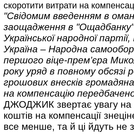
скоротити витрати на компенсаці
"Свідомим введенням в ома
заощадження в "Ощадбанку"
Української народної парті
Україна – Народна самооб
першого віце-прем’єра Мик
року уряд в повному обсязі 
грошових внесків громадянам
на компенсацію передбачено
ДЖОДЖИК звертає увагу на т
коштів на компенсації знеці
все менше, та й ці йдуть не