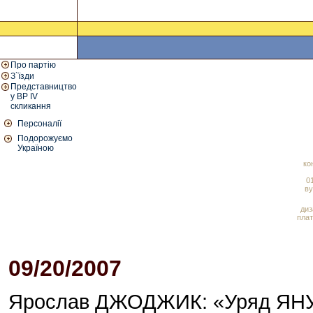
Про партію
З`їзди
Представництво
у ВР IV
скликання
Персоналії
Подорожуємо
Україною
ко
01
ву
диз
плат
09/20/2007
05:27 PM
Ярослав ДЖОДЖИК: «Уряд ЯНУК