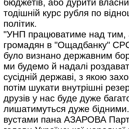
бюджетів, або дурити власн
тодішній курс рубля по відн
політик.
"УНП працюватиме над тим, 
громадян в "Ощадбанку" СРСР,
було визнано державним бор
ми будемо й надалі роздават
сусідній державі, з якою зах
потім шукати внутрішні резер
друзів у нас буде дуже багат
лишатимуться дуже бідними.
вустами пана АЗАРОВА Партія