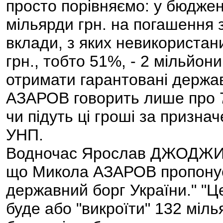
просто порівняємо: у бюджен
мільярди грн. на погашення з
вклади, з яких невикориста
грн., тобто 51%, - 2 мільйо
отримати гарантовані держа
АЗАРОВ говорить лише про 7
чи підуть ці гроші за призна
УНП.
Водночас Ярослав ДЖОДЖИК 
що Микола АЗАРОВ пропонує 
державний борг України." "Ц
буде або "викроїти" 132 міл