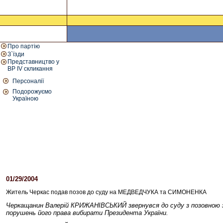
Про партію
З`їзди
Представництво у
ВР IV скликання
Персоналії
Подорожуємо
Україною
01/29/2004
04:14 PM
Житель Черкас подав позов до суду на МЕДВЕДЧУКА та СИМОНЕНКА
Черкащанин Валерій КРИЖАНІВСЬКИЙ звернувся до суду з позовною 
порушень його права вибирати Президента України.