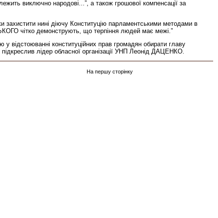
ежить виключно народові...”, а також грошової компенсації за
йки захистити нині діючу Конституцію парламентськими методами в
ЬКОГО чітко демонструють, що терпіння людей має межі.”
ю у відстоюванні конституційних прав громадян обирати главу
 підкреслив лідер обласної організації УНП Леонід ДАЦЕНКО.
На першу сторінку