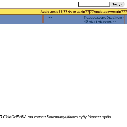
??|??
??|??
???
Аудіо архів
Фото архів
Архів документів
>>
Подорожуємо Україною -
40 міст і містечок >>
У П.СИМОНЕНКА та голови Конституційного суду України щодо