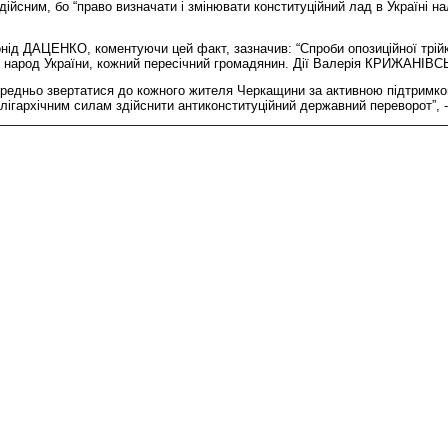
ним, бо “право визначати і змінювати конституційний лад в Україні нал
Леонід ДАЦЕНКО, коментуючи цей факт, зазначив: “Спроби опозиційної трі
и народ України, кожний пересічний громадянин. Дії Валерія КРИЖАНІВС
середньо звертатися до кожного жителя Черкащини за активною підтримко
гархічним силам здійснити антиконституційний державний переворот”, -