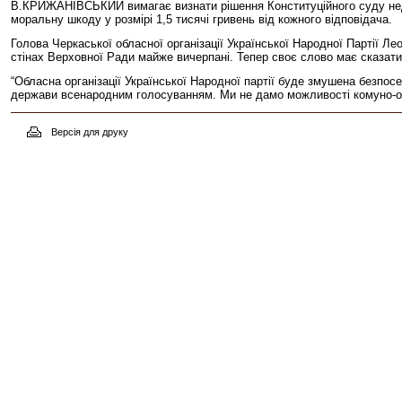
В.КРИЖАНІВСЬКИЙ вимагає визнати рішення Конституційного суду недійс
моральну шкоду у розмірі 1,5 тисячі гривень від кожного відповідача.
Голова Черкаської обласної організації Української Народної Партії 
стінах Верховної Ради майже вичерпані. Тепер своє слово має сказат
“Обласна організації Української Народної партії буде змушена безпо
держави всенародним голосуванням. Ми не дамо можливості комуно-олі
Версія для друку