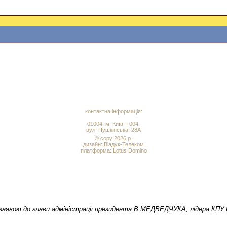
контактна інформація:
01004, м. Київ – 004,
вул. Пушкінська, 28А
© copy 2026 р.
дизайн:
Віадук-Телеком
платформа: Lotus Domino
заявою до глави адміністрації президента В.МЕДВЕДЧУКА, лідера КП