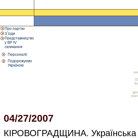
Про партію
З`їзди
Представництво
у ВР IV
скликання
Персоналії
Подорожуємо
Україною
ко
01
ву
диз
плат
04/27/2007
07:05 PM
КІРОВОГРАДЩИНА. Українська на