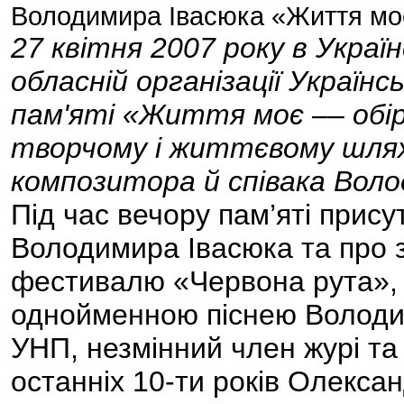
Володимира Івасюка «Життя моє
27 квітня 2007 року в Україн
обласній організації Українсь
пам'яті «Життя моє –– обі
творчому і життєвому шлях
композитора й співака Воло
Під час вечору пам’яті прис
Володимира Івасюка та про 
фестивалю «Червона рута», 
однойменною піснею Володи
УНП, незмінний член журі та
останніх 10-ти років Олекс