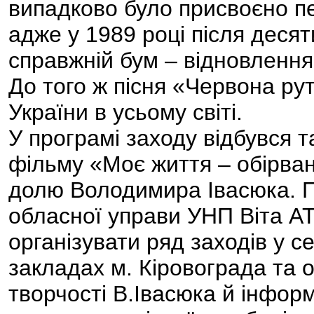
випадково було присвоєно п
адже у 1989 році після деся
справжній бум – відновлення 
До того ж пісня «Червона ру
України в усьому світі.
У програмі заходу відбувся 
фільму «Моє життя – обірвана
долю Володимира Івасюка. П
обласної управи УНП Віта 
організувати ряд заходів у с
закладах м. Кіровограда та о
творчості В.Івасюка й інфор