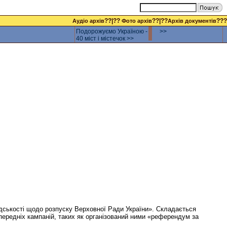
??|??
??|??
???
Аудіо архів
Фото архів
Архів документів
Подорожуємо Україною -
>>
40 міст і містечок >>
адськості щодо розпуску Верховної Ради України». Складається
попередніх кампаній, таких як організований ними «референдум за