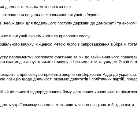
ми діяльність має на меті перш за все:
покращення соціально-економічної ситуації в Україні;
, необхідних для подальшого поступу держави до демократії та економі
лише в ситуації економічного та правового хаосу;
 соціального вибуху, кінцевою метою якого є запровадження в Україні тот
пуску парламенту» розпочато фактично за рік до закінчення його повнова
я взаємодія депутатського корпусу з Президентом та урядом України, п
ходить з пропозицією прийняти звернення Верховної Ради до українськог
свою позицію щодо діяльності окремих депутатів і політичних партій, пр
ній діяльності підпорядкованих йому державних чиновників та відмежуват
 дасть українському народові можливість чесно працювати й гідно жити.