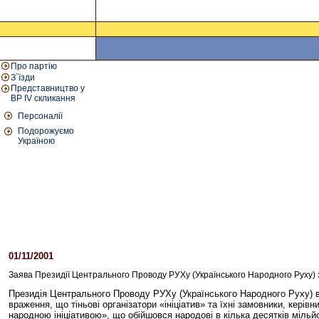
Про партію
З`їзди
Представництво у
ВР IV скликання
Персоналії
Подорожуємо
Україною
01/11/2001
05:20 PM
Заява Президії Центрального Проводу РУХу (Українського Народного Руху) з 
Президія Центрального Проводу РУХу (Українського Народного Руху) в
враження, що тіньові організатори «ініціатив» та їхні замовники, керів
народною ініціативою», що обійшовся народові в кілька десятків міль