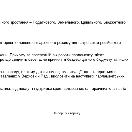
чного зростання – Податкового, Земельного, Цивільного, Бюджетного
алітарного кланово-олігархічного режиму під патронатом російського
жень. Причому за попередній рік роботи парламенту, після
ро що свідчить своєчасне прийняття бездефіцитного бюджету та інших
о народу, в якому дати чітку оцінку ситуації, що складається в
едставлених у Верховній Раді, висловити на наступних парламентських
ись від послуг і підтримки криміналізованих олігархічних кланів і їх
На першу сторінку