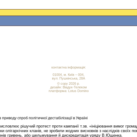
контактна інформація:
01004, м. Київ – 004,
вул. Пушкінська, 28А
© copy 2026 р.
дизайн:
Віадук-Телеком
платформа: Lotus Domino
приводу спроб політичної дестабілізації в Україні
исловлює рішучий протест проти кампанії т.зв. «ініціювання вимог гром
ники олігархічних кланів, не зробили жодних висновків з наслідків своїх 
йонів гривень, або шельмування й дискредитація уряду В.Ющенка.