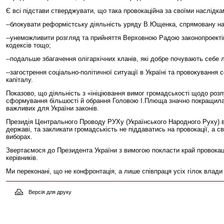
Є всі підстави стверджувати, що така провокаційна за своїми наслідка
--блокувати реформістську діяльність уряду В.Ющенка, спрямовану на 
--унеможливити розгляд та прийняття Верховною Радою законопроектів
кодексів тощо;
--подальше збагачення олігархічних кланів, які добре почувають себе 
--загострення соціально-політичної ситуації в Україні та провокування
капіталу.
Показово, що діяльність з «ініціювання вимог громадськості щодо роз
сформування більшості й обрання Головою І.Плюща значно покращилас
важливих для України законів.
Президія Центрального Проводу РУХу (Українського Народного Руху) ви
державі, та закликати громадськість не піддаватись на провокації, а 
виборах.
Звертаємося до Президента України з вимогою покласти край провокацій
керівників.
Ми переконані, що не конфронтація, а лише співпраця усіх гілок влади
Версія для друку