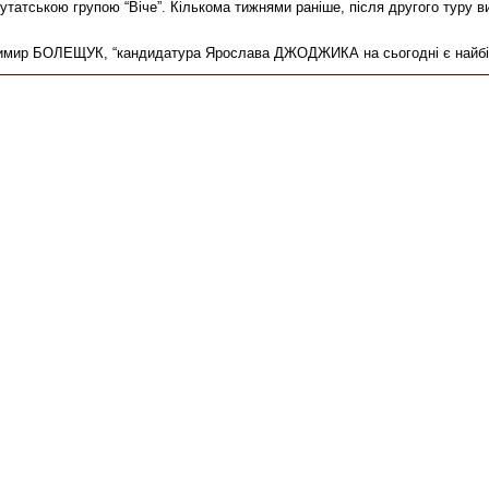
епутатською групою “Віче”. Кількома тижнями раніше, після другого ту
лодимир БОЛЕЩУК, “кандидатура Ярослава ДЖОДЖИКА на сьогодні є найб