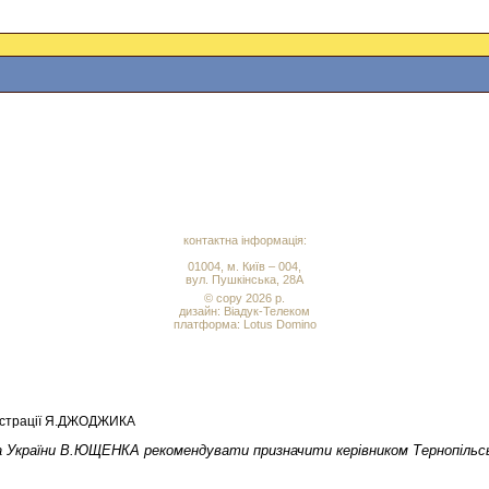
контактна інформація:
01004, м. Київ – 004,
вул. Пушкінська, 28А
© copy 2026 р.
дизайн:
Віадук-Телеком
платформа: Lotus Domino
ністрації Я.ДЖОДЖИКА
а України В.ЮЩЕНКА рекомендувати призначити керівником Тернопільськ
.