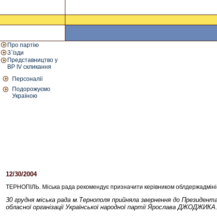
Про партію
З`їзди
Представництво у
ВР IV скликання
Персоналії
Подорожуємо
Україною
12/30/2004
04:30 PM
ТЕРНОПІЛЬ. Міська рада рекомендує призначити керівником облдержадмі
30 грудня міська рада м.Тернополя прийняла звернення до Президент
обласної організації Української народної партії Ярослава ДЖОДЖИКА