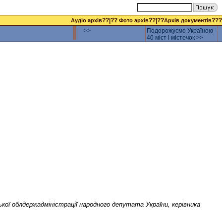
??|??
??|??
???
Аудіо архів
Фото архів
Архів документів
>>
Подорожуємо Україною -
40 міст і містечок >>
ої облдержадміністрації народного депутата України, керівника