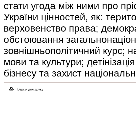
стати угода між ними про прі
України цінностей, як: терито
верховенство права; демокр
обстоювання загальнонаціон
зовнішньополітичний курс; н
мови та культури; детінізаці
бізнесу та захист національ
Версія для друку