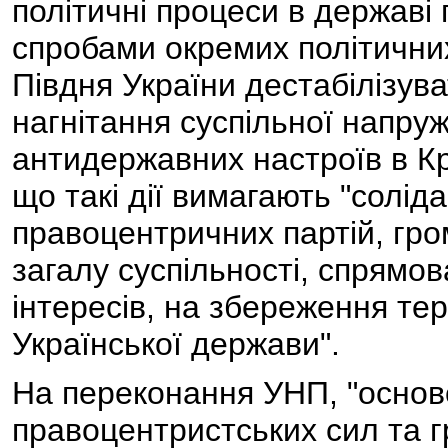
політичні процеси в державі
спробами окремих політичних
Півдня України дестабілізув
нагнітання суспільної напру
антидержавних настроїв в Кр
що такі дії вимагають "солід
правоцентричних партій, гро
загалу суспільності, спрямо
інтересів, на збереження тер
Української держави".
На переконання УНП, "осново
правоцентристських сил та г