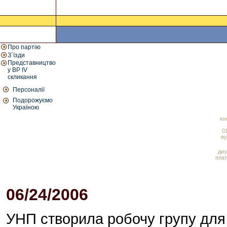
Про партію
З`їзди
Представництво
у ВР IV
скликання
Персоналії
Подорожуємо
Україною
ко
01
ву
диз
плат
06/24/2006
06:45 PM
УНП створила робочу групу для