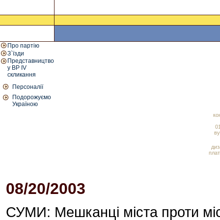
Про партію
З`їзди
Представництво
у ВР IV
скликання
Персоналії
Подорожуємо
Україною
ко
01
ву
диз
плат
08/20/2003
04:38 PM
СУМИ: Мешканці міста проти міс