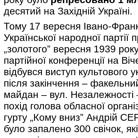
десятий на Західній Україні.
Тому 17 вересня Івано-Франк
Української народної партії 
„золотого” вересня 1939 року
партійної конференції на Ві
відбувся виступ культового у
після закінчення – факельни
майдан – вул. Незалежності
похід голова обласної орган
гурту „Кому вниз” Андрій С
було запалено 300 свічок, які