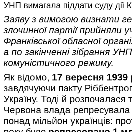
УНП вимагала піддати суду дії
Заяву з вимогою визнати ген
злочинної партії прийняли у
Франківської обласної організ
а по закінченні зібрання У
комуністичного режиму.
Як відомо,
17 вересня 1939
завдячуючи пакту Ріббентро
Україну. Тоді й розпочалася т
Червона влада репресувала і
понад мільйон українців: пр
року було
репресовано 1 млн