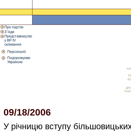
Про партію
З`їзди
Представництво
у ВР IV
скликання
Персоналії
Подорожуємо
Україною
ко
01
ву
диз
плат
09/18/2006
03:01 PM
У річницю вступу більшовицьких 