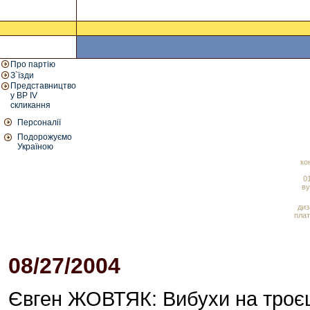
Про партію
З`їзди
Представництво
у ВР IV
скликання
Персоналії
Подорожуємо
Україною
ко
01
ву
диз
плат
08/27/2004
02:47 PM
Євген ЖОВТЯК: Вибухи на троєщ