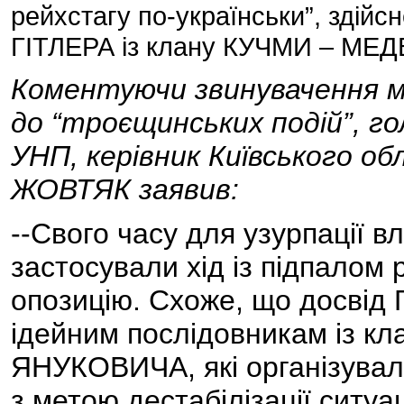
рейхстагу по-українськи”, здій
ГІТЛЕРА із клану КУЧМИ – М
Коментуючи звинувачення мі
до “троєщинських подій”, гол
УНП, керівник Київського 
ЖОВТЯК заявив:
--Свого часу для узурпації 
застосували хід із підпалом 
опозицію. Схоже, що досвід 
ідейним послідовникам із 
ЯНУКОВИЧА, які організувал
з метою дестабілізації ситуа