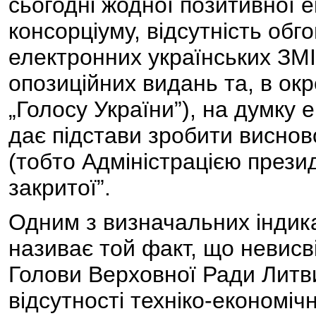
сьогодні жодної позитивної 
консорціуму, відсутність обг
електронних українських ЗМІ
опозиційних видань та, в ок
„Голосу України”), на думку 
дає підстави зробити виснов
(тобто Адміністрацією презид
закритої”.
Одним з визначальних індик
називає той факт, що невис
Голови Верховної Ради Литв
відсутності техніко-економіч