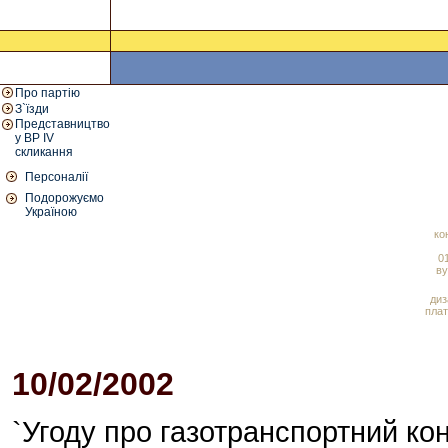
Про партію
З`їзди
Представництво
у ВР IV
скликання
Персоналії
Подорожуємо
Україною
ко
01
ву
диз
плат
10/02/2002
`Угоду про газотранспортний ко