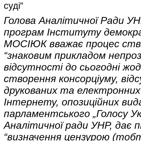
суді”
Голова Аналітичної Ради УН
програм Інституту демокра
МОСІЮК вважає процес ство
“знаковим прикладом непроз
відсутності до сьогодні жод
створення консорціуму, від
друкованих та електронних 
Інтернету, опозиційних вид
парламентського „Голосу Укр
Аналітичної ради УНР, дає 
“визначення цензурою (тоб