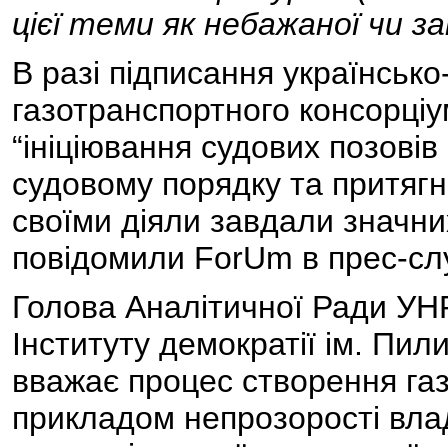
цієї теми як небажаної чи за
В разі підписання українсько
газотранспортного консорці
“ініціювання судових позовів
судовому порядку та притягн
своїми діяли завдали значних
повідомили ForUm в прес-сл
Голова Аналітичної Ради УН
Інституту демократії ім. П
вважає процес створення газ
прикладом непрозорості влад