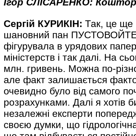
Ігор СЛІСАРЕНКО: Коштор
Сергій КУРИКІН:
Так, це ще
шановний пан ПУСТОВОЙТЕН
фігурувала в урядових папера
міністерств і так далі. На с
млн. гривень. Можна по-різн
але факт залишається факто
очевидно було від самого поч
розрахунками. Далі я хотів би
незалежні експерти попередж
своєю думки, що гідрологічна