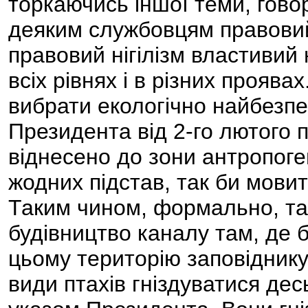
торкаючись іншої теми, гово
деяким службовцям правовий 
правовий нігілізм властивий 
всіх рівнях і в різних проява
вибрати екологічно найбезп
Президента від 2-го лютого 
віднесено до зони антропог
жодних підстав, так би мови
Таким чином, формально, та
будівництво каналу там, де 
цьому територію заповіднику
види птахів гніздуватися дес