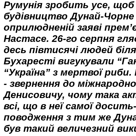
Румунія зробить усе, щоб
будівництво Дунай-Чорне 
оприлюдненій заяві прем’є
Настасе. 26-го серпня гля
десь півтисячі людей біля
Бухаресті вигукували “Ган
“Україна” з мертвої риби
- звернення до міжнародно
Денисовичу, чому така а
всі, що в неї самої досит
поводження з тим же Дуна
був такий величезний вик