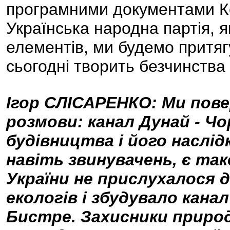
програмними документами Коа
Українська народна партія, я
елементів, ми будемо притягу
сьогодні творить безчинства 
Ігор СЛІСАРЕНКО: Ми пов
розмови: канал Дунай - Чо
будівництва і його наслід
навіть звинувачень, є та
України не прислухалося д
екологів і збудувало кан
Бистре. Захисники приро