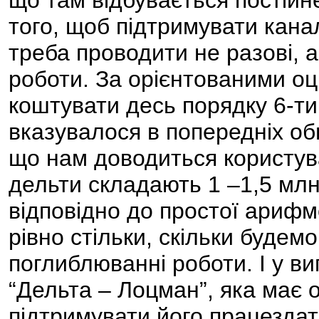
що там відбувається постійн
того, щоб підтримувати кана
треба проводити не разові, а
роботи. За орієнтованими оц
коштувати десь порядку 6-ти
вказувалося в попередніх об
що нам доводиться користу
дельти складають 1 –1,5 млн.
відповідно до простої ариф
рівно стільки, скільки будем
поглиблюванні роботи. І у в
“Дельта – Лоцман”, яка має 
підтримувати його працездат