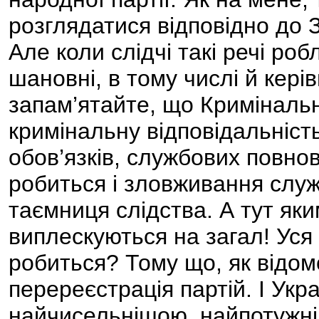
розглядатися відповідно до З
Але коли слідчі такі речі робл
шановні, в тому числі й керів
запам’ятайте, що Криміналь
кримінальну відповідальніс
обов’язків, службових повно
робиться і зловживання слу
таємниця слідства. А тут яки
виплескуються на загал! Уся 
робиться? Тому що, як відом
перереєстрація партій. І Укр
найчисельнішою, найпотужн