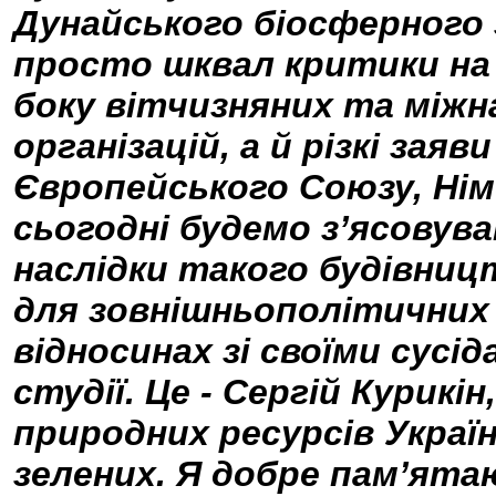
Дунайського біосферного 
просто шквал критики на 
боку вітчизняних та міжн
організацій, а й різкі зая
Європейського Союзу, Нім
сьогодні будемо з’ясовува
наслідки такого будівницт
для зовнішньополітичних п
відносинах зі своїми сусі
студії. Це - Сергій Курикін
природних ресурсів Україн
зелених. Я добре пам’ятаю