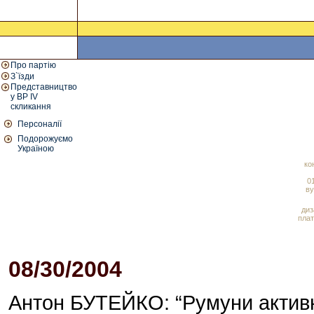
Про партію
З`їзди
Представництво
у ВР IV
скликання
Персоналії
Подорожуємо
Україною
ко
01
ву
диз
плат
08/30/2004
05:32 PM
Антон БУТЕЙКО: “Румуни активн