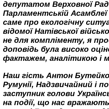
депутатом Верховної Ради
Парламентській Асамблеї 
саме про екологічну ситуа
відомої Натівської військо
не для компліменту, я п
доповідь була високо оці
фактажем, аналітикою і м
Наш гість Антон Бутейко 
Румунії, Надзвичайний і п
заступник голови Українсь
на події, що нас вражають,