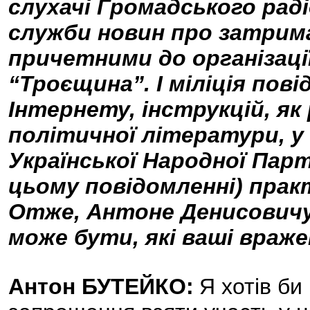
слухачі Громадського рад
служби новин про затрима
причетними до організації
“Троєщина”. І міліція пові
Інтернету, інструкцій, як
політичної літератури, у
Української Народної Парті
цьому повідомленні) прак
Отже, Антоне Денисовичу
може бути, які ваші враж
Антон БУТЕЙКО:
Я хотів би