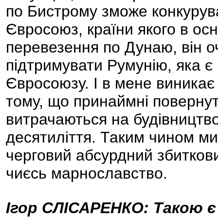
по Бистрому зможе конкурува
Євросоюз, країни якого в ос
перевезення по Дунаю, він 
підтримувати Румунію, яка є
Євросоюзу. І в мене виникає
тому, що принаймні повернути
витрачаються на будівництв
десятиліття. Таким чином м
черговий абсурдний збиткови
чиєсь марнославство.
Ігор СЛІСАРЕНКО: Такою є