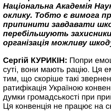
Національна Академія Наук
оклику. Тобто є вимога п
припинити завдавати шкод
перебільшують захисники
організація можливу шкод
Cергій КУРИКІН:
Попри емоц
суті, вони мають рацію. Ця 
тим, що скоріше такі зверне
ратифікація Україною конвен
думки громадськості при при
Ця конвенція не працює на с