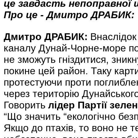
це завдасть непоправної ш
Про це - Дмитро ДРАБИК:
Дмитро ДРАБИК:
Внаслідок
каналу Дунай-Чорне-море по
не зможуть гніздитися, зник
покине цей район. Таку карт
протестуючи проти поглибле
через територію Дунайського
Говорить
лідер Партії зеле
“Що значить “екологічно без
Якщо до птахів, то воно не т