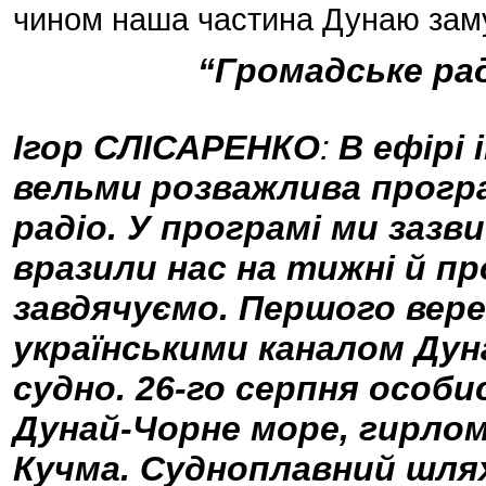
чином наша частина Дунаю заму
“Громадське рад
Ігор СЛІСАРЕНКО
:
В ефірі
вельми
розважлива прогр
радіо. У програмі ми зазв
вразили нас на тижні й пр
завдячуємо. Першого верес
українськими каналом Ду
судно. 26-го серпня особи
Дунай-Чорне море, гирло
Кучма. Судноплавний шля