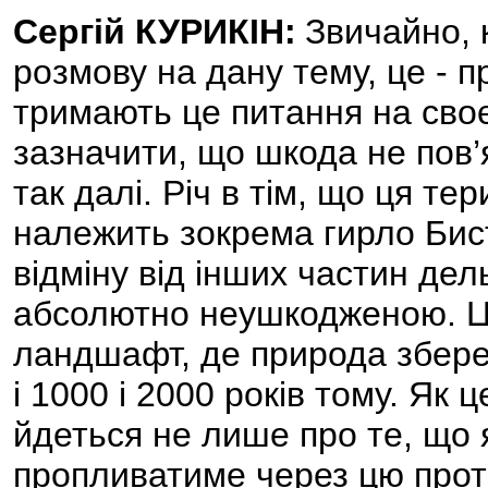
Сергій КУРИКІН:
Звичайно, 
розмову на дану тему, це - п
тримають це питання на своє
зазначити, що шкода не пов’
так далі. Річ в тім, що ця те
належить зокрема гирло Бис
відміну від інших частин дел
абсолютно неушкодженою. Ц
ландшафт, де природа зберег
і 1000 і 2000 років тому. Як 
йдеться не лише про те, що 
пропливатиме через цю прото