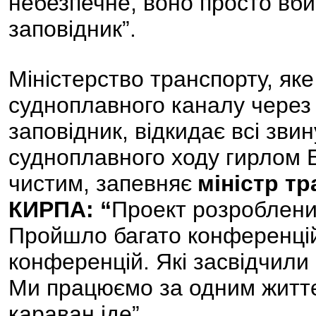
небезпечне, воно просто вби
заповідник”.
Міністерство транспорту, яке
судноплавного каналу через
заповідник, відкидає всі зв
судноплавного ходу гирлом Б
чистим, запевняє
міністр тр
КИРПА: “
Проект розроблени
Пройшло багато конференцій
конференцій. Які засвідчили 
Ми працюємо за одним життє
караван іде”.