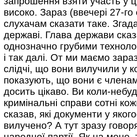
запрошення взяти участь у ці
високо. Зараз (ввечері 27-го
слухачам сказати таке. Згада
державі. Глава держави сказ
однозначно грубими технолог
і так далі. От ми маємо зара
слідчі, що вони вилучили у к
показують, що вони є членами
досить цікаво. Ви коли-небу
кримінальні справи сотні кож
сказав, які документи у яког
вилучено? А тут зразу говор
народної партії. Як на мене, 