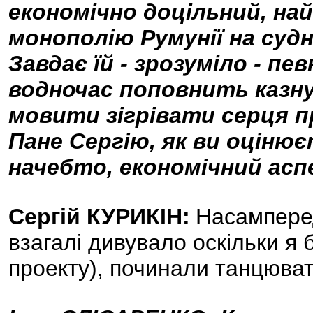
економічно доцільний, на
монополію Румунії на судн
Завдає їй - зрозуміло - пе
водночас поповнить казну
мовити зігрівати серця пр
Пане Сергію, як ви оціню
начебто, економічний асп
Сергій КУРИКІН:
Насамперед
взагалі дивувало оскільки я
проекту), починали танцюват