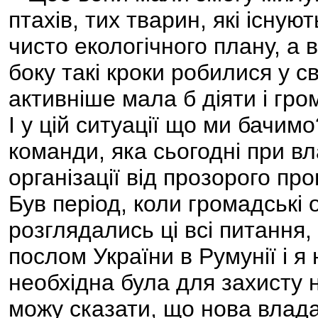
птахів, тих тварин, які існую
чисто екологічного плану, а 
боку такі кроки робилися у св
активніше мала б діяти і гро
І у цій ситуації що ми бачи
команди, яка сьогодні при вл
організації від прозорого про
Був період, коли громадські о
розглядались ці всі питання, 
послом України в Румунії і я
необхідна була для захисту н
можу сказати, що нова влад