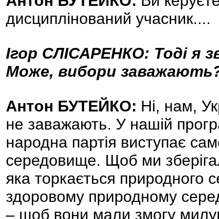
Антон БУТЕЙКО:
Ви керуєте
дисциплінований учасник....
Ігор СЛІСАРЕНКО: Тоді я
Може, вибори заважають
Антон БУТЕЙКО:
Ні, нам, У
не заважають. У нашій прогр
народна партія виступає сам
середовище. Щоб ми зберігали
яка торкається природного 
здоровому природному сере
– щоб вони мали змогу милу