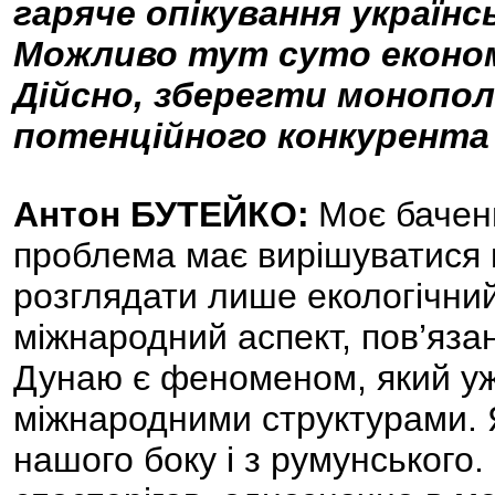
гаряче опікування україн
Можливо тут суто економ
Дійсно, зберегти монопол
потенційного конкурента 
Антон БУТЕЙКО:
Моє баченн
проблема має вирішуватися 
розглядати лише екологічний 
міжнародний аспект, пов’язан
Дунаю є феноменом, який у
міжнародними структурами. Я 
нашого боку і з румунського.