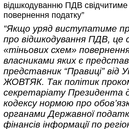
відшкодуванню ПДВ свідчитиме 
повернення податку”
“Якщо уряд виступатиме пр
про відшкодування ПДВ, це 
«тіньових схем» поверненн
власниками яких є представн
представник “Правиці” від У
ЖОВТЯК. Так політик проко
секретаріату Президента 
кодексу нормою про обов’я
органами Державної податко
фінансів інформації по регі