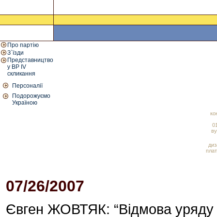
Про партію
З`їзди
Представництво
у ВР IV
скликання
Персоналії
Подорожуємо
Україною
ко
01
ву
диз
плат
07/26/2007
04:53 PM
Євген ЖОВТЯК: “Відмова уряду 