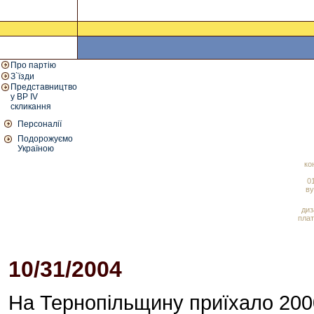
Про партію
З`їзди
Представництво
у ВР IV
скликання
Персоналії
Подорожуємо
Україною
ко
01
ву
диз
плат
10/31/2004
12:09 PM
На Тернопільщину приїхало 200