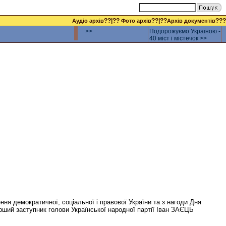
??|??
??|??
???
Аудіо архів
Фото архів
Архів документів
>>
Подорожуємо Україною -
40 міст і містечок >>
ння демократичної, соціальної і правової України та з нагоди Дня
рший заступник голови Української народної партії Іван ЗАЄЦЬ