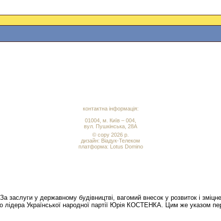
контактна інформація:
01004, м. Київ – 004,
вул. Пушкінська, 28А
© copy 2026 р.
дизайн:
Віадук-Телеком
платформа: Lotus Domino
«За заслуги у державному будівництві, вагомий внесок у розвиток і зміцне
о лідера Української народної партії Юрія КОСТЕНКА. Цим же указом пе