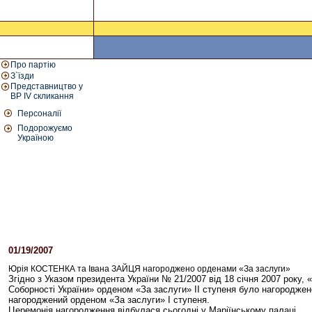
Про партію
З`їзди
Представництво у
ВР IV скликання
Персоналії
Подорожуємо
Україною
01/19/2007
01:52 PM
Юрія КОСТЕНКА та Івана ЗАЙЦЯ нагороджено орденами «За заслуги»
Згідно з Указом президента України № 21/2007 від 18 сiчня 2007 року, 
Соборності України» орденом «За заслуги» ІІ ступеня було нагороджен
нагороджений орденом «За заслуги» І ступеня.
Церемонія нагородження відбулася сьогодні у Маріїнському палаці.