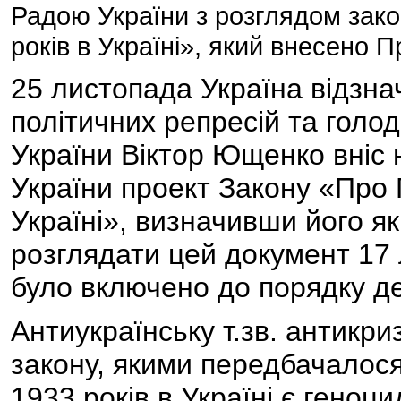
Радою України з розглядом зак
років в Україні», який внесено 
25 листопада Україна відзна
політичних репресій та голод
України Віктор Ющенко вніс 
України проект Закону «Про 
Україні», визначивши його я
розглядати цей документ 17 
було включено до порядку де
Антиукраїнську т.зв. антикри
закону, якими передбачалос
1933 років в Україні є геноци