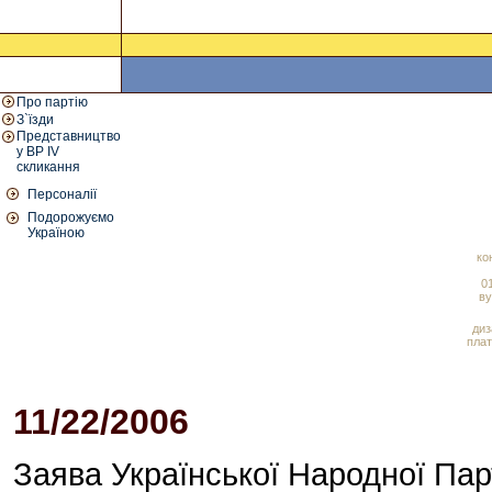
Про партію
З`їзди
Представництво
у ВР IV
скликання
Персоналії
Подорожуємо
Україною
ко
01
ву
диз
плат
11/22/2006
12:58 PM
Заява Української Народної Пар