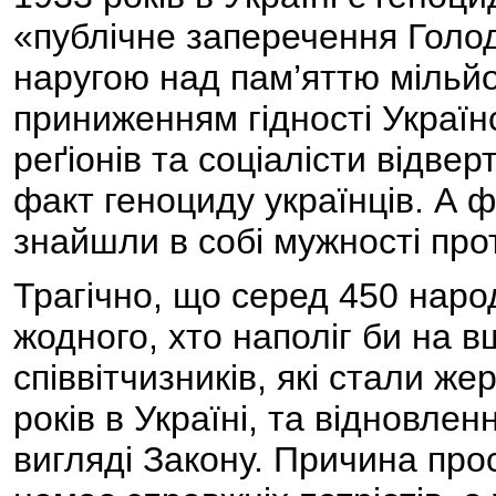
«публічне заперечення Голод
наругою над пам’яттю мільйо
приниженням гідності Україн
реґіонів та соціалісти відвер
факт геноциду українців. А 
знайшли в собі мужності прот
Трагічно, що серед 450 наро
жодного, хто наполіг би на в
співвітчизників, які стали 
років в Україні, та відновлен
вигляді Закону. Причина прос