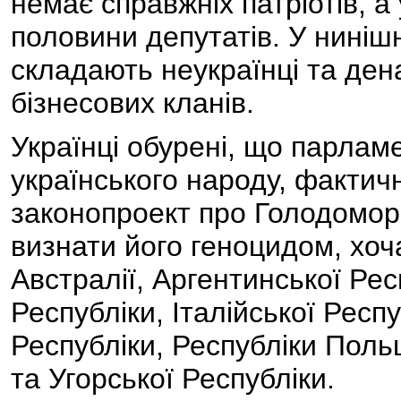
немає справжніх патріотів, 
половини депутатів. У ниніш
складають неукраїнці та ден
бізнесових кланів.
Українці обурені, що парлам
українського народу, фактич
законопроект про Голодомор 1
визнати його геноцидом, хо
Австралії, Аргентинської Респ
Республіки, Італійської Респ
Республіки, Республіки Пол
та Угорської Республіки.