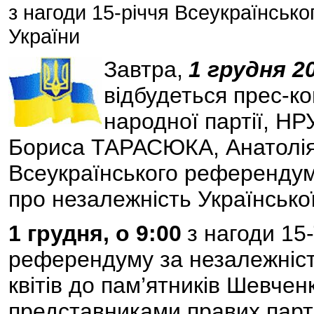
з нагоди 15-річчя Всеукраїнськ
України
Завтра,
1 грудня 20
відбудеться прес-ко
народної партії, Н
Бориса ТАРАСЮКА, Анатолія 
Всеукраїнського референдуму
про незалежність Українсько
1 грудня, о 9:00
з нагоди 15-
референдуму за незалежніст
квітів до пам’ятників Шевче
представниками правих парт