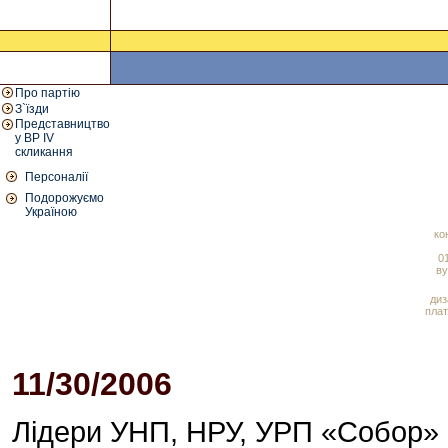
Про партію
З`їзди
Представництво
у ВР IV
скликання
Персоналії
Подорожуємо
Україною
ко
01
ву
диз
плат
11/30/2006
02:15 PM
Лідери УНП, НРУ, УРП «Собор» 