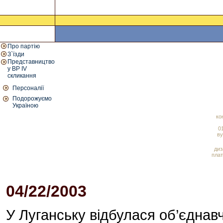
Про партію
З`їзди
Представництво
у ВР IV
скликання
Персоналії
Подорожуємо
Україною
ко
01
ву
диз
плат
04/22/2003
03:10 PM
У Луганську відбулася об’єднав