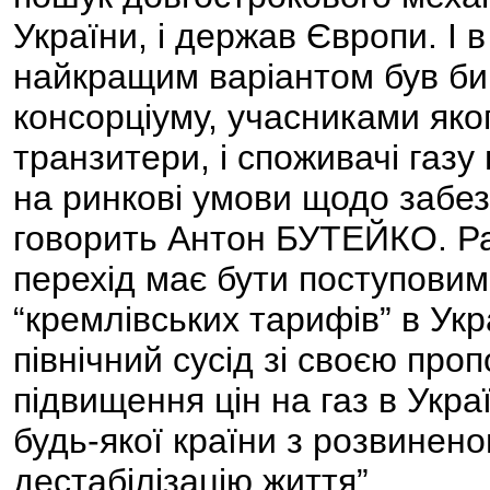
України, і держав Європи. І в
найкращим варіантом був би
консорціуму, учасниками яког
транзитери, і споживачі газу
на ринкові умови щодо забез
говорить Антон БУТЕЙКО. Ра
перехід має бути поступовим
“кремлівських тарифів” в Укр
північний сусід зі своєю про
підвищення цін на газ в Укра
будь-якої країни з розвинен
дестабілізацію життя”.