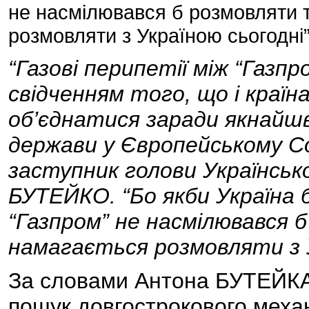
не насмілювався б розмовляти т
розмовляти з Україною сьогодні
“Газові перипетії між “Газпр
свідченням того, що і країна
об’єднатися заради якнайш
держави у Європейському Со
заступник голови Українськ
БУТЕЙКО. “Бо якби Україна б
“Газпром” не насмілювався 
намагається розмовляти з Ук
За словами Антона БУТЕЙКА,
пошук довгострокового механ