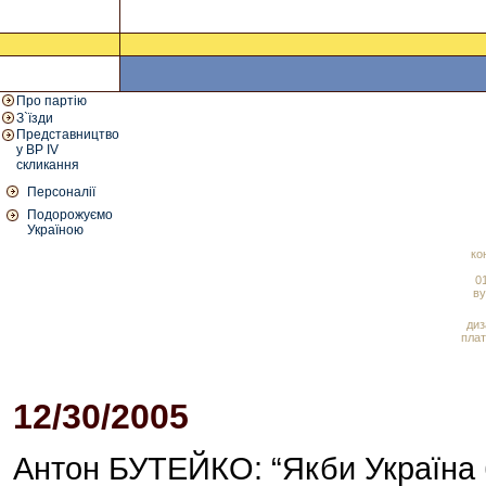
Про партію
З`їзди
Представництво
у ВР IV
скликання
Персоналії
Подорожуємо
Україною
ко
01
ву
диз
плат
12/30/2005
02:56 PM
Антон БУТЕЙКО: “Якби Україна 