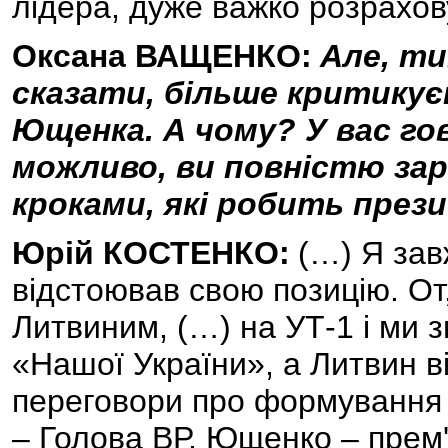
лідера, дуже важко розрахов
Оксана ВАЩЕНКО:
Але, ти
сказати, більше критику
Ющенка. А чому? У вас гов
можливо, ви повністю зар
кроками, які робить през
Юрій КОСТЕНКО:
(…) Я зав
відстоював свою позицію. От,
Литвиним, (…) на УТ-1 і ми з
«Нашої України», а Литвин в
переговори про формування є
– Голова ВР, Ющенко – прем'є