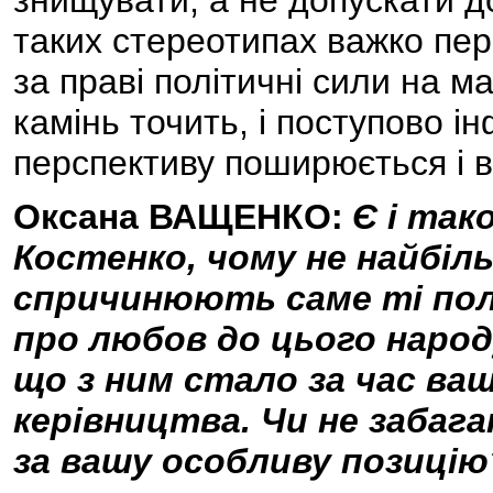
знищувати, а не допускати д
таких стереотипах важко пе
за праві політичні сили на м
камінь точить, і поступово і
перспективу поширюється і в 
Оксана ВАЩЕНКО:
Є і так
Костенко, чому не найбіл
спричинюють саме ті пол
про любов до цього народу
що з ним стало за час ва
керівництва. Чи не забаг
за вашу особливу позицію