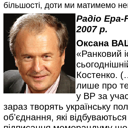
більшості, доти ми матимемо не
Радіо Ера-
2007 р.
Оксана ВА
«Ранковий і
сьогоднішні
Костенко. (
лише про те
у ВР за учас
зараз творять українську полі
об’єднання, які відбуваються
підписання меморандуму щод