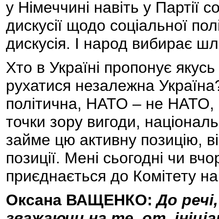
у Німеччині навіть у Партії 
дискусії щодо соціальної пол
дискусія. І народ вибирає шл
Хто в Україні пропонує якус
рухатися незалежна Україна?
політична, НАТО – не НАТО, 
точки зору вигоди, націонал
займе цю активну позицію, ві
позиції. Мені сьогодні чи вч
приєднається до Комітету н
Оксана ВАЩЕНКО:
До речі
зважаючи на те, от, ініці