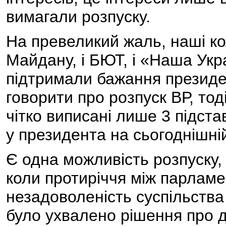
вимагали розпуску.
На превеликий жаль, наші к
Майдану, і БЮТ, і «Наша Укра
підтримали бажання президе
говорити про розпуск ВР, тод
чітко виписані лише 3 підста
у президента на сьогоднішні
Є одна можливість розпуску,
коли протиріччя між парламе
незадоволеність суспільства
було ухвалено рішення про д