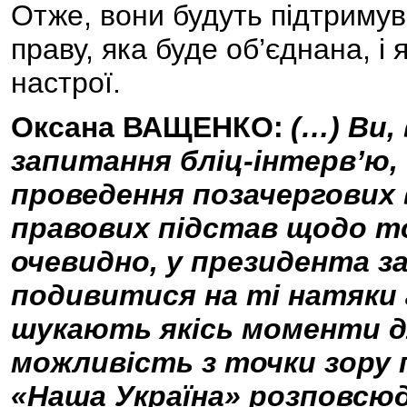
Отже, вони будуть підтримув
праву, яка буде об’єднана, і
настрої.
Оксана ВАЩЕНКО:
(…) Ви,
запитання бліц-інтерв’ю, 
проведення позачергових 
правових підстав щодо т
очевидно, у президента з
подивитися на ті натяки а
шукають якісь моменти д
можливість з точки зору п
«Наша Україна» розповсюд