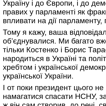
Україну і до Європи, і до демо
правих у парламенті як фракц
впливати на дії парламенту, 
Тому я кажу, ваша відповідал
об’єднувалися. Ми багато вж
тільки Костенко і Борис Тара
народиться в Україні та полі
хребтом і української демокра
української України.
І от поки президент цього не
намагатися спасати НСНУ, за
ж він сам створив, до речі, 