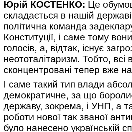
Юрій КОСТЕНКО:
Це обумов
складається в нашій державі.
політична команда задеклар
Конституції, і саме тому вон
голосів, а, відтак, існує загр
неототалітаризм. Тобто, всі
сконцентровані тепер вже на
І саме такий тип влади абсо
демократичне, за що боролис
державу, зокрема, і УНП, а т
роботи нової так званої анти
було нанесено українській сп