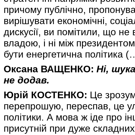
причому публічно, пропонув
вирішувати економічні, соці
дискусії, ви помітили, що не 
владою, і ні між президенто
бути енергетична політика (
Оксана ВАЩЕНКО:
Ні, шук
не додав.
Юрій КОСТЕНКО:
Це зрозумі
перепрошую, переспав, це у
політики. А мова ж іде про ін
присутній при дуже складних