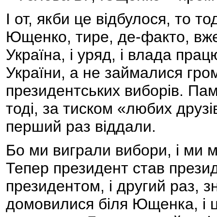
І от, якби це відбулося, то т
Ющенко, тире, де-факто, вж
Україна, і уряд, і влада пра
України, а не займалися гро
президентських виборів. Пам
тоді, за тиском «любих друз
перший раз віддали.
Бо ми виграли вибори, і ми 
Тепер президент став прези
президентом, і другий раз, з
домовилися біля Ющенка, і це