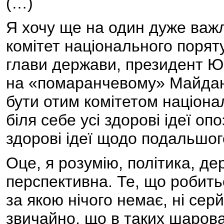
(…)
Я хочу ще на один дуже важл
комітет національного поряту
глави держави, президент Ющ
на «помаранчевому» Майдані
бути отим комітетом націона
біля себе усі здорові ідеї оп
здорові ідеї щодо подальшог
Оце, я розумію, політика, д
перспективна. Те, що робитьс
за якою нічого немає, ні сер
звичайно, що в таких шаров