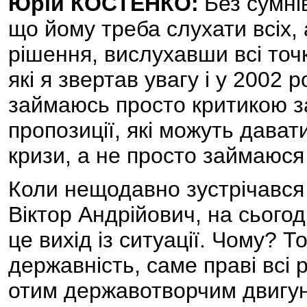
Юрій КОСТЕНКО:
Без сумнів
що йому треба слухати всіх,
рішення, вислухавши всі точк
які я звертав увагу і у 2002 ро
займаюсь просто критикою за
пропозиції, які можуть давати
кризи, а не просто займаюся
Коли нещодавно зустрічався 
Віктор Андрійович, на сього
це вихід із ситуації. Чому? 
державність, саме праві всі 
отим державотворчим двигуно