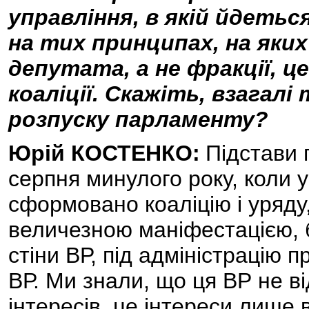
управління, в якій йдетьс
на тих принципах, на яких
депутата, а не фракції, ц
коаліції. Скажіть, взагалі
розпуску парламенту?
Юрій КОСТЕНКО:
Підстави 
серпня минулого року, коли 
сформовано коаліцію і уряду
величезною маніфестацією, б
стіни ВР, під адміністрацію 
ВР. Ми знали, що ця ВР не в
інтересів, це інтереси лише в