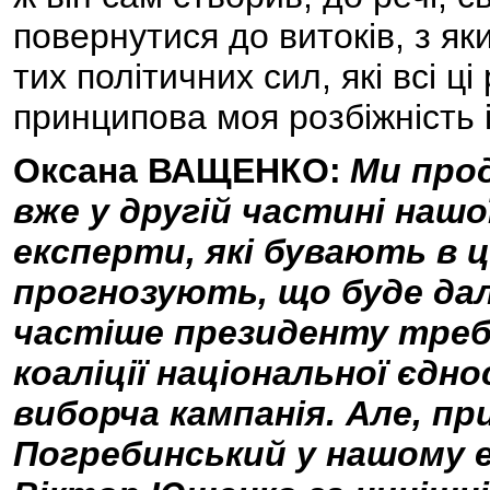
повернутися до витоків, з як
тих політичних сил, які всі ц
принципова моя розбіжність
Оксана ВАЩЕНКО:
Ми про
вже у другій частині нашо
експерти, які бувають в ц
прогнозують, що буде далі
частіше президенту треб
коаліції національної єдн
виборча кампанія. Але, пр
Погребинський у нашому е