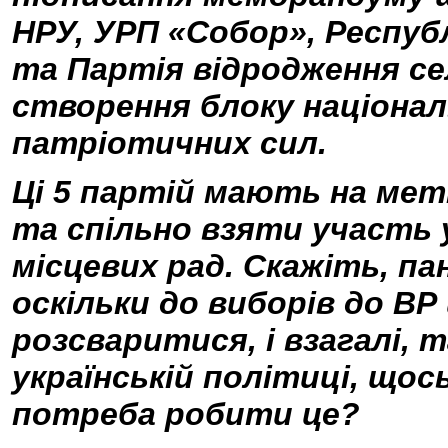
НРУ, УРП «Собор», Респуб
та Партія відродження с
створення блоку націона
патріотичних сил.
Ці 5 партій мають на ме
та спільно взяти участь 
місцевих рад. Скажіть, па
оскільки до виборів до В
розсваритися, і взагалі, т
українській політиці, щос
потреба робити це?