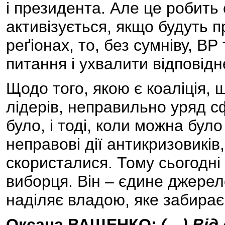
і президента. Але це робить
активізується, якщо будуть пр
реґіонах, то, без сумніву, ВР
питання і ухвалити відповід
Щодо того, якою є коаліція, 
лідерів, неправильно уряд с
було, і тоді, коли можна бул
неправові дії антикризовикі
скористалися. Тому сьогодні
виборця. Він – єдине джерел
наділяє владою, яке забирає
Оксана ВАЩЕНКО:
(…) Від 