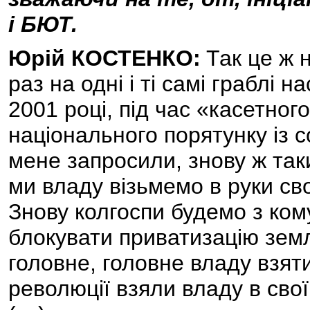
і БЮТ.
Юрій КОСТЕНКО:
Так це ж н
раз на одні і ті самі граблі 
2001 році, під час «касетног
національного порятунку із со
мене запросили, знову ж таки,
ми владу візьмемо в руки сво
Знову колгоспи будемо з ком
блокувати приватизацію земл
головне, головне владу взят
революції взяли владу в свої