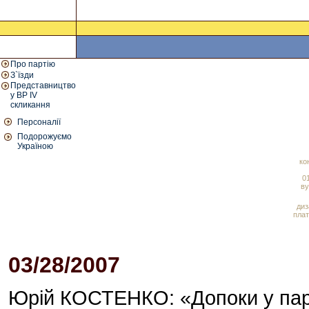
Про партію
З`їзди
Представництво
у ВР IV
скликання
Персоналії
Подорожуємо
Україною
ко
01
ву
диз
плат
03/28/2007
04:30 PM
Юрій КОСТЕНКО: «Допоки у парла