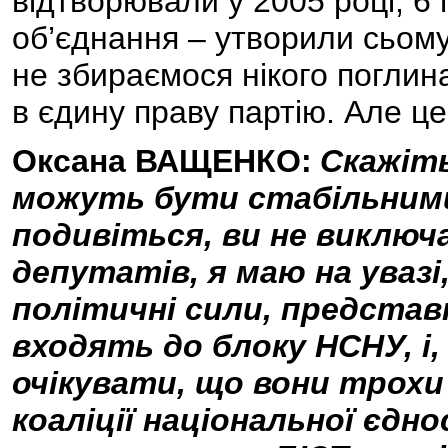
відтворювали у 2005 році, 6 
об’єднання – утворили сьому
не збираємося нікого поглин
в єдину праву партію. Але це
Оксана ВАЩЕНКО:
Скажіть
можуть бути стабільними
подивіться, ви не виклю
депутатів, я маю на увазі,
політичні сили, представ
входять до блоку НСНУ, і
очікувати, що вони трохи
коаліції національної єдн