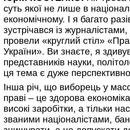
суть якої не лише в націонал
економічному. І я багато разі
зустрічався із журналістами,
провели «круглий стіл» «Пр
України». Ви знаєте, я здиву
представників науки, політол
ця тема є дуже перспективн
Інша річ, що виборець у масо
праві – це здорова економіка,
високі заробітки, а тільки на
званими націоналістами, ба