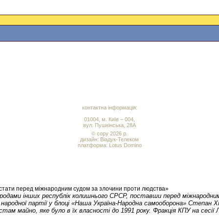
контактна інформація:
01004, м. Київ – 004,
вул. Пушкінська, 28А
© copy 2026 р.
дизайн:
Віадук-Телеком
платформа: Lotus Domino
стати перед міжнародним судом за злочини проти людства»
народами інших республік колишнього СРСР, поставши перед міжнародни
ї народної партії у блоці «Наша Україна-Народна самооборона» Степан
м майно, яке було в їх власності до 1991 року. Фракція КПУ на сесії 