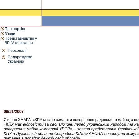
Про партію
З`їзди
Представництво у
ВР IV скликання
Персоналії
Подорожуємо
Україною
08/31/2007
05:36 PM
Степан ХМАРА: «КПУ має не вимагати повернення радянського майна, а по
«КПУ має відповісти за свої злочини перед українським народом та 
повернення майна компартії УРСР», - заявив представник Українсько
КПУ в Луганській області Спиридона КІЛІНКАРОВА повернути комуніста
питання в порядок денний сесії облради.