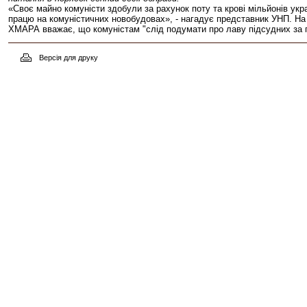
«Своє майно комуністи здобули за рахунок поту та крові мільйонів укр
працю на комуністичних новобудовах», - нагадує представник УНП. На
ХМАРА вважає, що комуністам "слід подумати про лаву підсудних за ге
Версія для друку