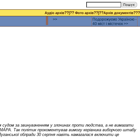
??|??
??|??
???
Аудіо архів
Фото архів
Архів документів
>>
Подорожуємо Україною -
40 міст і містечок >>
м судом за звинуваченням у злочинах проти людства, а не вимагати
 ХМАРА. Так політик прокоментував вимогу керівника виборчого штабу
Луганської облради 30 серпня навіть намагалася включити це