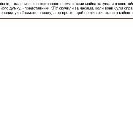
аїнців, - власників конфіскованого комуністами майна катували в концтаб
 його думку, «представники КПУ скучили за часами, коли вони були спр
ноцид українського народу, а не про те, щоб протирати штани в кабінета