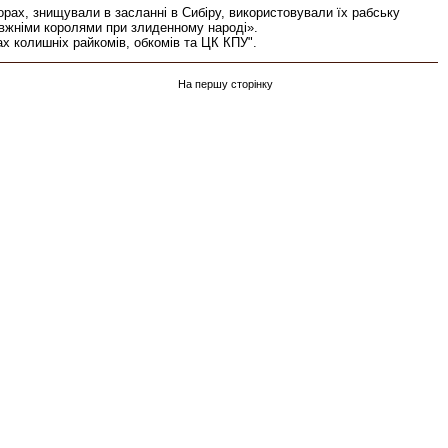
орах, знищували в засланні в Сибіру, використовували їх рабську
авжніми королями при злиденному народі».
х колишніх райкомів, обкомів та ЦК КПУ".
На першу сторінку