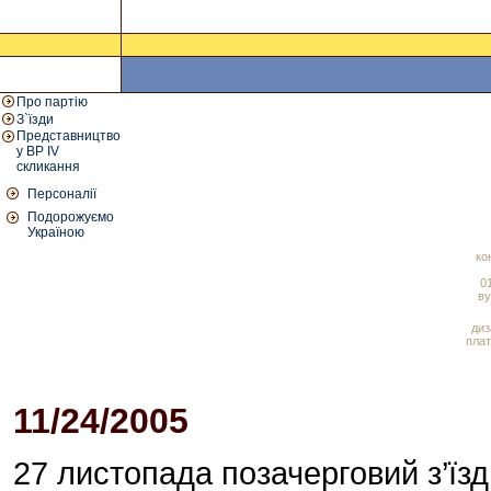
Про партію
З`їзди
Представництво
у ВР IV
скликання
Персоналії
Подорожуємо
Україною
ко
01
ву
диз
плат
11/24/2005
05:01 PM
27 листопада позачерговий з’їзд