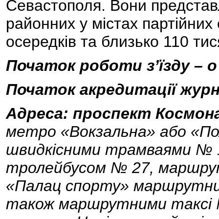
Севастополя. Вони представ
районних у містах партійних 
осередків та близько 110 ти
Початок роботи з’їзду – о
Початок акредитації журна
Адреса: проспект Космона
метро «Вокзальна» або «По
швидкісними трамваями № 1
тролейбусом № 27, маршрут
«Палац спорту» маршрутним
також маршрутними таксі № 