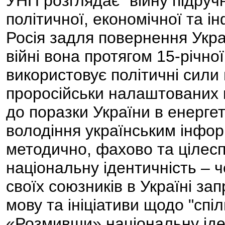
УНП розглядає "війну підручни
політичної, економічної та ін
Росія задля повернення Україн
війні вона протягом 15-річної
використовує політичні сили в
проросійськи налаштованих 
до поразки України в енергет
володіння українським інфо
методично, фахово та цілес
національну ідентичність – 
своїх союзників в Україні за
мову та ініціативи щодо "спіль
«Розмивши» національну іде