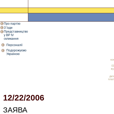
Про партію
З`їзди
Представництво
у ВР IV
скликання
Персоналії
Подорожуємо
Україною
ко
01
ву
диз
плат
12/22/2006
06:27 PM
ЗАЯВА