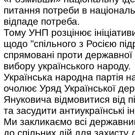
питання потреби в національ
відпаде потреба.
Тому УНП розцінює ініціативи
щодо "спільного з Росією підр
спрямовані проти державної 
вибору українського народу.
Українська народна партія на
очолює Уряд Української дер
Януковича відмовитися від п
та засудити антиукраїнські ін
Ми закликаємо всі державниц
до спільних дій для захисту 