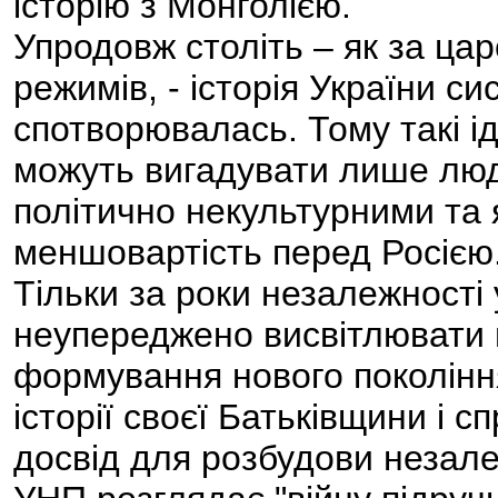
історію з Монголією.
Упродовж століть – як за царс
режимів, - історія України си
спотворювалась. Тому такі іде
можуть вигадувати лише люди
політично некультурними та 
меншовартість перед Росією
Тільки за роки незалежності 
неупереджено висвітлювати 
формування нового покоління
історії своєї Батьківщини і 
досвід для розбудови незале