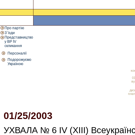
Про партію
З`їзди
Представництво
у ВР IV
скликання
Персоналії
Подорожуємо
Україною
ко
01
ву
диз
плат
01/25/2003
05:06 PM
УХВАЛА № 6 IV (XIII) Всеукраїнс