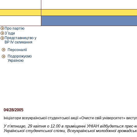
Про партію
З`їзди
Представництво у
ВР IV скликання
Персоналії
Подорожуємо
Україною
04/28/2005
12:20 PM
Ініціатори всеукраїнської студентської акції «Очисти свій університет» вис
У п’ятницю, 29 квітня о 12.00 в приміщенні УНІАН відбудеться прес-к
Української студентської спілки, Всеукраїнської молодіжної громадськ