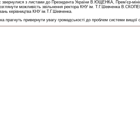
рес звернулися з листами до Президента України В.ЮЩЕНКА, Прем’єр-мі
зглянути можливість звільнення ректора КНУ ім. Т.Г.Шевченка В.СКОПЕН
вань керівництва КНУ ім.Т.Г.Шевченка.
нка прагнуть привернути увагу громадськості до проблем системи вищої о