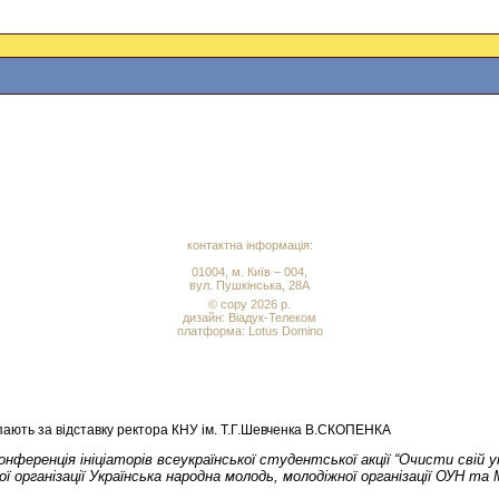
контактна інформація:
01004, м. Київ – 004,
вул. Пушкінська, 28А
© copy 2026 р.
дизайн:
Віадук-Телеком
платформа: Lotus Domino
тупають за відставку ректора КНУ ім. Т.Г.Шевченка В.СКОПЕНКА
онференція ініціаторів всеукраїнської студентської акції “Очисти свій
ої організації Українська народна молодь, молодіжної організації ОУН та