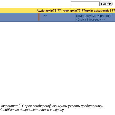
??|??
??|??
???
Аудіо архів
Фото архів
Архів документів
>>
Подорожуємо Україною -
40 міст і містечок >>
 університет”. У прес-конференції візьмуть участь представники
 Молодіжного націоналістичного конгресу.