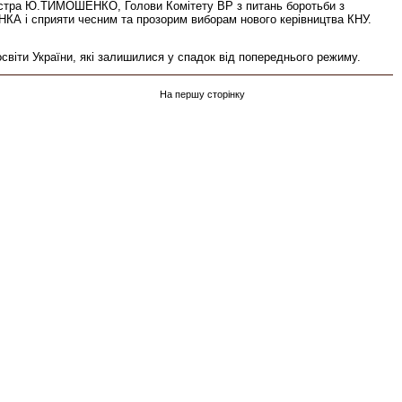
ністра Ю.ТИМОШЕНКО, Голови Комітету ВР з питань боротьби з
КА і сприяти чесним та прозорим виборам нового керівництва КНУ.
світи України, які залишилися у спадок від попереднього режиму.
На першу сторінку