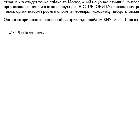
Українська студентська спілка та Молодіжний націоналістичний конг
організованою злочинністю і корупцією В.СТРЕТОВИЧА з проханням ро
Також організатори просять сприяти перевірці інформації щодо зловжи
Організатори прес-конференції на прикладі проблем КНУ ім. Т.Г.Шевче
Версія для друку