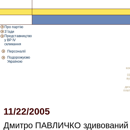
Про партію
З`їзди
Представництво
у ВР IV
скликання
Персоналії
Подорожуємо
Україною
ко
01
ву
диз
плат
11/22/2005
10:18 AM
Дмитро ПАВЛИЧКО здивований 