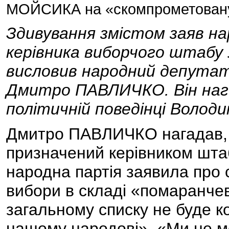
МОЙСИКА на «скомпрометовану
Здивування змістом заяв на
керівника виборчого штаб
висловив народний депутат 
Дмитро ПАВЛИЧКО. Він наго
політичній поведінці Воло
Дмитро ПАВЛИЧКО нагадав,
призначений керівником штаб
народна партія заявила про 
вибори в складі «помаранчев
загальному списку не буде к
нашому народові». «Ми не м