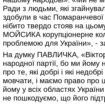
Ради з людьми, які згайнувал
здобули в час Помаранчевої
нібито твердо стояв на цьо
МОЙСИКА корупціонерне ко
проблемою для України», -
На думку ПАВЛИЧКА, «Віктор
народної партії, бо ми йому 
про те, які добрі і які недоб
мовчати, і маємо право про 
йому у всіх областях Україн
не пошкодуємо, що його підт