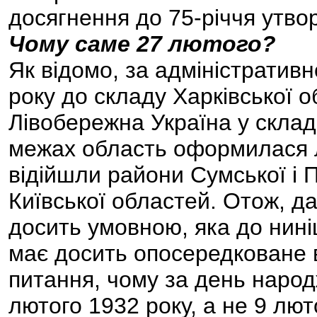
досягнення до 75-річчя утво
Чому саме 27 лютого?
Як відомо, за адміністрати
року до складу Харківської о
Лівобережна Україна у складі 
межах область оформилася ли
відійшли райони Сумської і П
Київської областей. Отож, да
досить умовною, яка до нині
має досить опосередковане в
питання, чому за день народ
лютого 1932 року, а не 9 лют