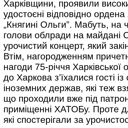
Харківщини, проявили високи
удостоєні відповідно ордена 
„Княгині Ольги”. Мабуть, на ч
голови облради на майдані 
урочистий концерт, який зак
Втім, нагородженням причетн
нагоди 75-річчя Харківської
до Харкова з’їхалися гості із
іноземних держав, які теж вз
що проходили вже під патрон
приміщенні ХАТОБу. Проте дл
які спостерігали за урочисто