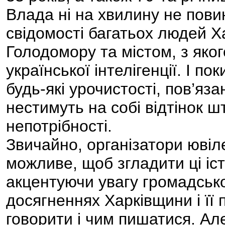
Влада ні на хвилину не пови
свідомості багатьох людей Х
Голодомору та містом, з як
української інтелігенції. І п
будь-які урочистості, пов’яза
нестимуть на собі відтінок ш
непотрібності.
Звичайно, організатори ювіл
можливе, щоб згладити ці іст
акцентуючи увагу громадсько
досягненнях Харківщини і її 
говорити і чим пишатися. Але