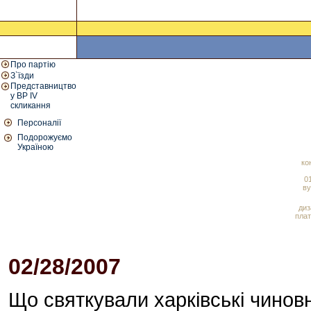
Про партію
З`їзди
Представництво
у ВР IV
скликання
Персоналії
Подорожуємо
Україною
ко
01
ву
диз
плат
02/28/2007
12:45 PM
Що святкували харківські чинов