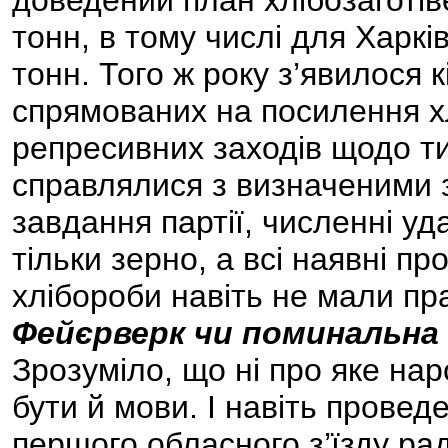
доведений план хлібозаготіве
тонн, в тому числі для Харків
тонн. Того ж року з’явилося
спрямованих на посилення х
репресивних заходів щодо тих 
справлялися з визначеними 
завдання партії, численні уд
тільки зерно, а всі наявні пр
хлібороби навіть не мали пр
Фейєрверк чи поминальна
Зрозуміло, що ні про яке на
бути й мови. І навіть провед
першого обласного з’їзду ра