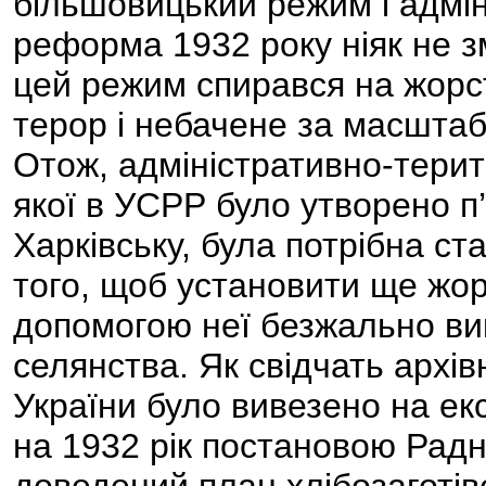
більшовицький режим і адмі
реформа 1932 року ніяк не зм
цей режим спирався на жорс
терор і небачене за масшта
Отож, адміністративно-терит
якої в УСРР було утворено п
Харківську, була потрібна ст
того, щоб установити ще жор
допомогою неї безжально вик
селянства. Як свідчать архівн
України було вивезено на ек
на 1932 рік постановою Рад