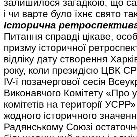
залишилося загадкою, що сам
і чи варте було їхнє свято та
Історична ретроспектив
Питання справді цікаве, осо
призму історичної ретроспек
відліку дату створення Харкі
року, коли президією ЦВК С
IV-ї позачергової сесія Всеу
Виконавчого Комітету «Про 
комітетів на території УСРР»
жодного історичного значенн
Радянському Союзі остаточн