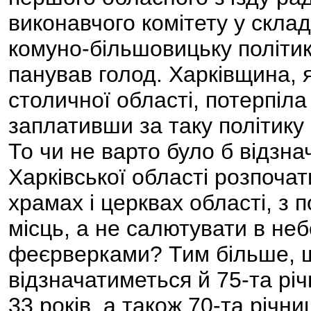
виконавчого комітету у склад
комуно-більшовицьку політик
панував голод. Харківщина, 
столичної області, потерпіла
заплативши за таку політику
То чи не варто було б відзн
Харківської області розпочат
храмах і церквах області, з 
місць, а не салютувати в не
феєрверками? Тим більше, щ
відзначатиметься й 75-та рі
33 років, а також 70-та річн