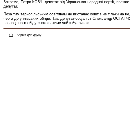
Зокрема, Петро КОВЧ, депутат від Української народної партії, вважає
депутат.
Поза тим тернопільським освітянам не вистачає коштів не тільки на це
черга до учнівських обідів. Так, депутат-соціаліст Олександр ОСТАПЧ
повноцінного обіду споживатиме чай з булочкою.
Версія для друку