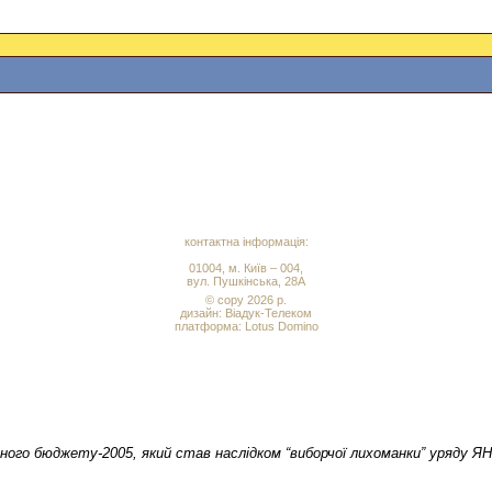
контактна інформація:
01004, м. Київ – 004,
вул. Пушкінська, 28А
© copy 2026 р.
дизайн:
Віадук-Телеком
платформа: Lotus Domino
ого бюджету-2005, який став наслідком “виборчої лихоманки” уряду ЯН