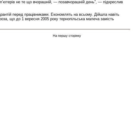
мп’ютерів не те що вчорашній, — позавчорашній день”, — підкреслив
арантій перед працівниками. Економлять на всьому. Дійшла навіть
роза, що до 1 вересня 2005 року тернопільська малеча замість
На першу сторінку