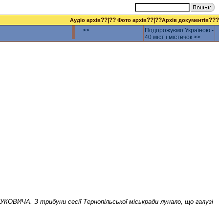
??|??
??|??
???
Аудіо архів
Фото архів
Архів документів
>>
Подорожуємо Україною -
40 міст і містечок >>
УКОВИЧА. З трибуни сесії Тернопільської міськради лунало, що галузі