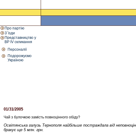
Про партію
З`їзди
Представництво у
ВР IV скликання
Персоналії
Подорожуємо
Україною
01/31/2005
09:23 PM
Чай з булочкою замість повноцінного обіду?
Освітянська галузь Тернополя найбільше постраждала від неповноцінн
бракує ще 5 млн. грн.