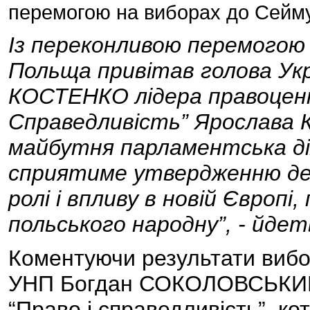
перемогою на виборах до Сейм
Із переконливою перемогою 
Польща привітав голова Укр
КОСТЕНКО лідера правоцент
Справедливість” Ярослава 
майбутня парламентська ді
сприятиме утвердженню демо
ролі і впливу в новій Європ
польського народну”, - йдет
Коментуючи результати вибор
УНП Богдан СОКОЛОВСЬКИЙ, 
“Право і справедливість”, ко