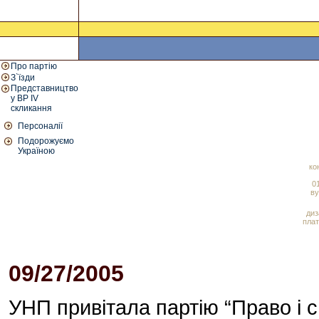
Про партію
З`їзди
Представництво
у ВР IV
скликання
Персоналії
Подорожуємо
Україною
ко
01
ву
диз
плат
09/27/2005
10:39 AM
УНП привітала партію “Право і 