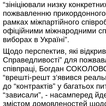
“зініціювали низку конкретни
пожвавленню прикордонного с
рамках міжпартійного співро
офіційними міжнародними сп
виборах в Україні”.
Щодо перспектив, які відкрив
Справедливості” для пожвав
співпраці, Богдан СОКОЛОВ
“врешті-решт з‘явився реаль
до “контрактів” у багатьох п
“зависали”, - насамперед й
змістом домовленостей щод