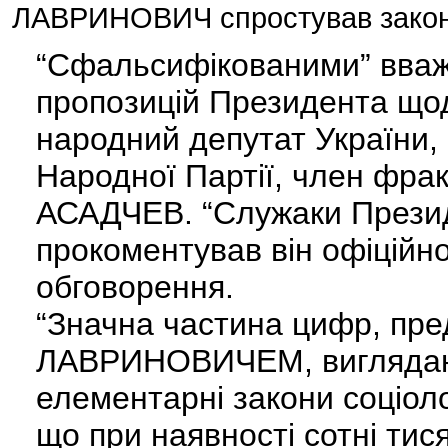
ЛАВРИНОВИЧ спростував закони с
“Сфальсифікованими” вваж
пропозицій Президента що
народний депутат України, 
Народної Партії, член фрак
АСАДЧЕВ. “Служаки Презид
прокоментував він офіційно
обговорення.
“Значна частина цифр, пре
ЛАВРИНОВИЧЕМ, виглядают
елементарні закони соціоло
що при наявності сотні тис