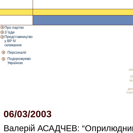
Про партію
З`їзди
Представництво
у ВР IV
скликання
Персоналії
Подорожуємо
Україною
ко
01
ву
диз
плат
06/03/2003
Валерій АСАДЧЕВ: “Оприлюднив