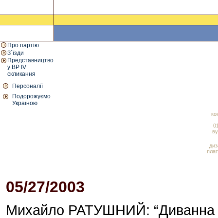
Про партію
З`їзди
Представництво
у ВР IV
скликання
Персоналії
Подорожуємо
Україною
ко
01
ву
диз
плат
05/27/2003
12:11 PM
Михайло РАТУШНИЙ: “Диванна па