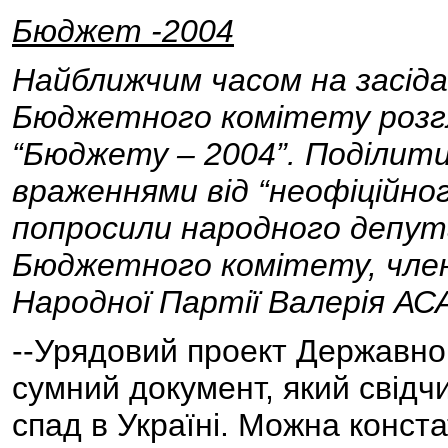
Бюджет -2004
Найближчим часом на засід
Бюджетного комітету розг
“Бюджету – 2004”. Поділити
враженнями від “неофіційно
попросили народного депут
Бюджетного комітету, члена
Народної Партії Валерія А
--Урядовий проект Державног
сумний документ, який свідч
спад в Україні. Можна конста