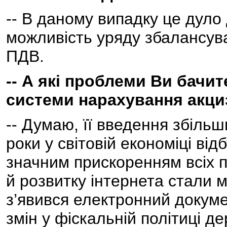
-- В даному випадку це дуло
можливість уряду збалансува
ПДВ.
-- А які проблеми Ви бачит
системи нарахування акци
-- Думаю, її введення збільш
роки у світовій економіці від
значним прискоренням всіх п
й розвитку інтернета стали 
з’явився електронний докуме
змін у фіскальній політиці 