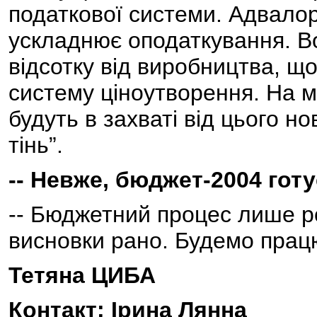
податкової системи. Адвало
ускладнює оподаткування. В
відсотку від виробництва, щ
систему ціноутворення. На м
будуть в захваті від цього но
тінь”.
-- Невже, бюджет-2004 го
-- Бюджетний процес лише ро
висновки рано. Будемо прац
Тетяна ЦИБА
Контакт: Ірина Лянна