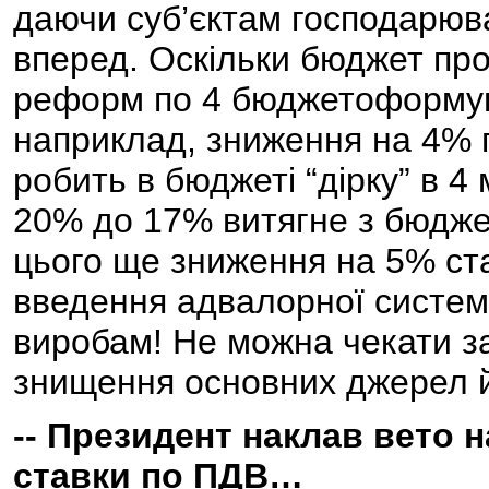
даючи суб’єктам господарюва
вперед. Оскільки бюджет пр
реформ по 4 бюджетоформую
наприклад, зниження на 4% п
робить в бюджеті “дірку” в 4
20% до 17% витягне з бюдже
цього ще зниження на 5% ста
введення адвалорної систем
виробам! Не можна чекати з
знищення основних джерел й
-- Президент наклав вето 
ставки по ПДВ…