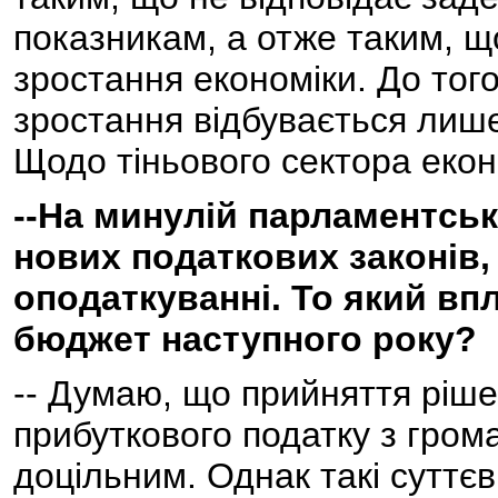
показникам, а отже таким, щ
зростання економіки. До тог
зростання відбувається лише
Щодо тіньового сектора екон
--На минулій парламентськ
нових податкових законів, 
оподаткуванні. То який вп
бюджет наступного року?
-- Думаю, що прийняття ріш
прибуткового податку з грома
доцільним. Однак такі суттєв