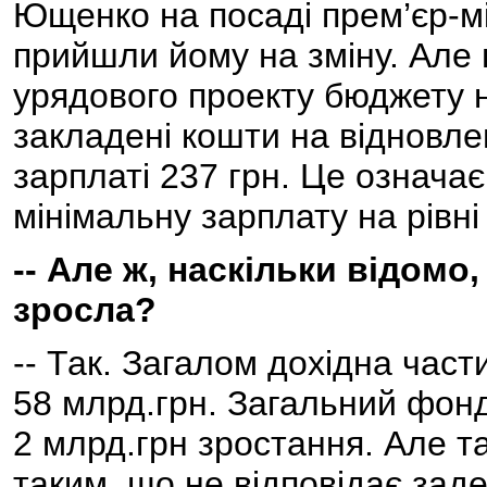
Ющенко на посаді прем’єр-мі
прийшли йому на зміну. Але
урядового проекту бюджету н
закладені кошти на відновле
зарплаті 237 грн. Це означа
мінімальну зарплату на рівні
-- Але ж, наскільки відомо
зросла?
-- Так. Загалом дохідна час
58 млрд.грн. Загальний фонд
2 млрд.грн зростання. Але та
таким, що не відповідає за