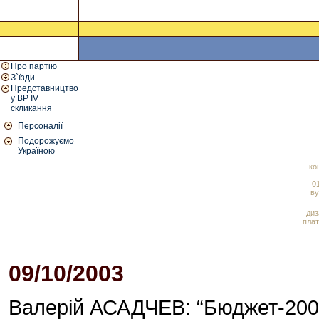
Про партію
З`їзди
Представництво
у ВР IV
скликання
Персоналії
Подорожуємо
Україною
ко
01
ву
диз
плат
09/10/2003
Валерій АСАДЧЕВ: “Бюджет-2004