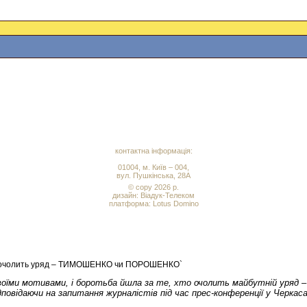
контактна інформація:
01004, м. Київ – 004,
вул. Пушкінська, 28А
© copy 2026 р.
дизайн:
Віадук-Телеком
платформа: Lotus Domino
то очолить уряд – ТИМОШЕНКО чи ПОРОШЕНКО`
ся своїми мотивами, і боротьба йшла за те, хто очолить майбутній ур
овідаючи на запитання журналістів під час прес-конференції у Черкаса