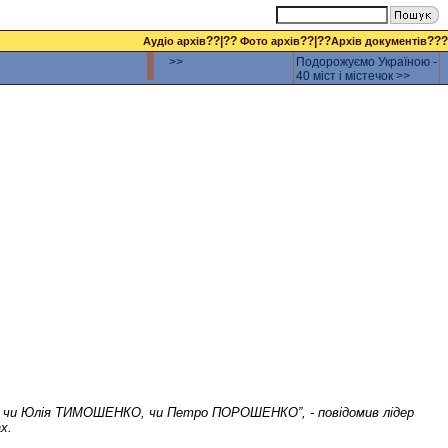
??|??
??|??
???
Аудіо архів
Фото архів
Архів документів
>>
Подорожуємо Україною -
40 міст і містечок >>
яд – чи Юлія ТИМОШЕНКО, чи Петро ПОРОШЕНКО”, - повідомив лідер
х.