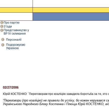
Про партію
З`їзди
Представництво у
ВР IV скликання
Персоналії
Подорожуємо
Україною
02/27/2006
01:39 PM
Юрій КОСТЕНКО: `Переговорам про коаліцію завадила боротьба за те, х
“Переговори (про коаліцію) не привели до успіху, бо кожен керував
Українського Народного Блоку Костенка і Плюща Юрій КОСТЕНКО, відп