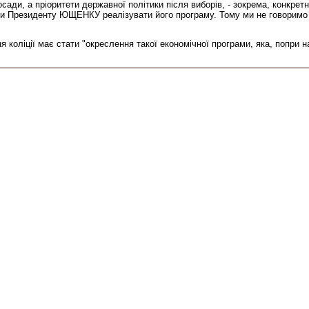
сади, а пріоритети державної політики після виборів, - зокрема, конкрет
ли Президенту ЮЩЕНКУ реалізувати його програму. Тому ми не говоримо ні 
 коліції має стати "окреслення такої економічної програми, яка, попри н