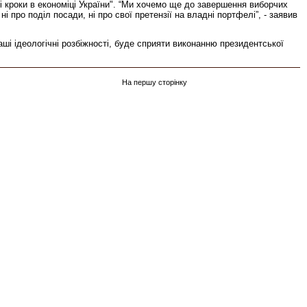
ні кроки в економіці України". “Ми хочемо ще до завершення виборчих
про поділ посади, ні про свої претензії на владні портфелі”, - заявив
аші ідеологічні розбіжності, буде сприяти виконанню президентської
На першу сторінку