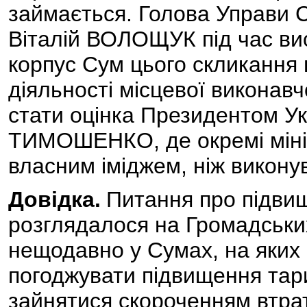
займається. Голова Управи С
Віталій ВОЛОЩУК під час ви
корпус Сум цього скликання 
діяльності місцевої виконав
стати оцінка Президентом Ук
ТИМОШЕНКО, де окремі міні
власним іміджем, ніж виконув
Довідка.
Питання про підви
розглядалося на Громадськи
нещодавно у Сумах, на яких
погоджувати підвищення тар
зайнятися скороченням втра