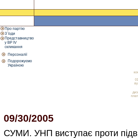
Про партію
З`їзди
Представництво
у ВР IV
скликання
Персоналії
Подорожуємо
Україною
ко
01
ву
диз
плат
09/30/2005
01:53 PM
СУМИ. УНП виступає проти підв