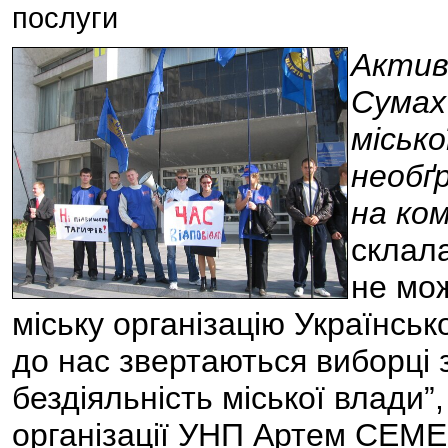
послуги
Активі
Сумах
міськ
необґ
на ком
склала
не мо
міську організацію Українськ
до нас звертаються виборці 
бездіяльність міської влади”,
організації УНП Артем СЕМ