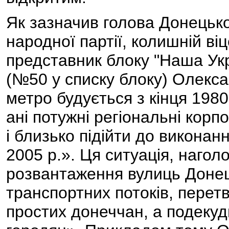
Як зазначив голова Донецької
народної партії, колишній ві
представник блоку "Наша Ук
(№50 у списку блоку) Олек
метро будується з кінця 1980
ані потужні регіональні кор
і близько підійти до виконанн
2005 р.». Ця ситуація, нагол
розвантаження вулиць Донец
транспортних потоків, перет
простих донеччан, а подекуд