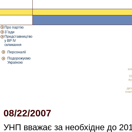
Про партію
З`їзди
Представництво
у ВР IV
скликання
Персоналії
Подорожуємо
Україною
ко
01
ву
диз
плат
08/22/2007
02:06 PM
УНП вважає за необхідне до 201