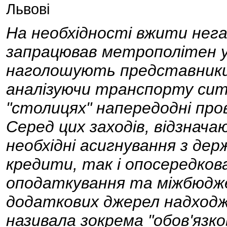
Львові
На необхідності вжити негай
запрацював метрополітен у
наголошують представники У
аналізуючи транспорту ситуа
"столицях" напередодні пров
Серед цих заходів, відзнач
необхідні асигнування з де
кредити, так і опосередков
оподаткування та міжбюдже
додаткових джерел надход
називала зокрема "обов'язко