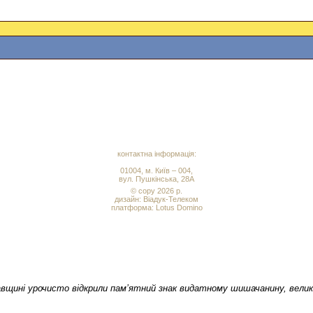
контактна інформація:
01004, м. Київ – 004,
вул. Пушкінська, 28А
© copy 2026 р.
дизайн:
Віадук-Телеком
платформа: Lotus Domino
щині урочисто відкрили пам’ятний знак видатному шишачанину, великом