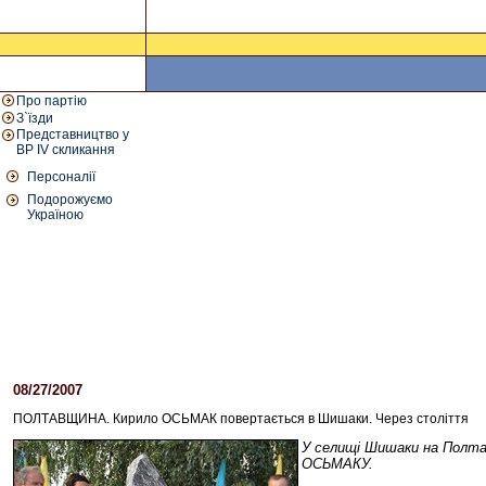
Про партію
З`їзди
Представництво у
ВР IV скликання
Персоналії
Подорожуємо
Україною
08/27/2007
12:23 PM
ПОЛТАВЩИНА. Кирило ОСЬМАК повертається в Шишаки. Через століття
У селищі Шишаки на Полтав
ОСЬМАКУ.