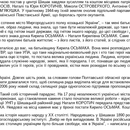
кою постав у центрі Шишак завдяки зусиллям та коштом місцевих патріоті
КОЛОСІВ, Наталі та Юрія КОРОТИЧІВ, Миколи ОСТРОВЕРХОГО, Антон
’ЯКУШКА. У трагічному 1944-му їхній земляк очолив підпільний парламе
раїнської Повстанської Армії, що боролась проти окупантів.
сотенне місто Миргородського полку козацької України”, – так мені батьк
я, образ людини, яка знала, що таке бути незалежній державі, що таке 
кий є під гнітом іншої держави, під гнітом іншого народу, до цієї свободи 
’ятного знака дочка Кирила ОСЬМАКА – Наталя Кирилівна ОСЬМАК. Саме
и по краплині батьків життєпис – з його листів, з його статей, зі слідчих с
Наталією до вас, на батьківщину Кирила ОСЬМАКА. Вона мені розповідала
е УГВР, що таке УПА, що таке національно-визвольний рух і хто такі герої
ібрала оцю історію, то постала велика українська людина. Людина, котро
дала служінню народові, землі, яка її породила. І от, пізнавши цю люди
ич усіх її героїв, усіх її провідників, кістки яких розкидані по всьому с
ні. Довгих шість років, за словами голови Полтавської обласної організ
ти домагалися того, щоб селищна рада виділила місце для встановлення
 2006 року новий склад селищної ради одноголосно підтримав пропозиці
кий собі історичний парадокс. На 17 році незалежності українські міста 
ереконані, що становлення каменя стало початком великої роботи – відно
ракції УНП у Шишацькій районній раді Наталя КОРОТИЧ передала представ
. Невдовзі на місці каменя має у бронзі постати Кирило ОСЬМАК. Кошт
 історія нашого народу у ХХ столітті. Народившись у Шишаках 1890 рок
осподарському інституті. „Вибір не був випадковим. В Україні російська
их столицях українцям було більше свободи, ніж в Україні”, – написала 