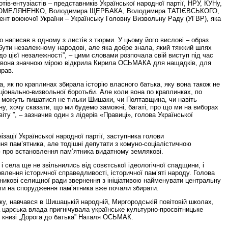
в-ентузіастів – представників Української народної партії, НРУ, КУНу,
іни ОМЕЛЯНЕНКО, Володимира ЩЕРБАКА, Володимира ТАТІЄВСЬКОГО,
нт воюючої України – Українську Головну Визвольну Раду (УГВР), яка
о написав в одному з листів з тюрми. У цьому його вислові – образ
бути незалежному народові, але яка добре знала, який тяжкий шлях
і до цієї незалежності”, – цими словами розпочала свій виступ під час
 вона значною мірою відкрила Кирила ОСЬМАКА для нащадків, для
прав.
, як по краплинах збирала історію власного батька, яку вона також не
 національно-визвольної боротьби. Але коли вона по краплинках, по
ю можуть пишатися не тільки Шишаки, чи Полтавщина, чи навіть
ну, хочу сказати, що ми будемо заможні, багаті, про що ми на виборах
віту ”, – зазначив один з лідерів «Правиці», голова Української
ації Української народної партії, заступника голови
 пам’ятника, але тодішні депутати з комуно-соціалістичною
ю про встановлення пам’ятника видатному землякові.
і села ще не звільнились від совєтської ідеологічної спадщини, і
влення історичної справедливості, історичної пам’яті народу. Голова
никові селищної ради звернення з ініціативою найменувати центральну
и на спорудження пам’ятника вже почали збирати.
у, навчався в Шишацькій народній, Миргородській повітовій школах,
 царська влада пригнічувала українське культурно-просвітницьке
у книзі „Дорога до батька” Наталя ОСЬМАК.