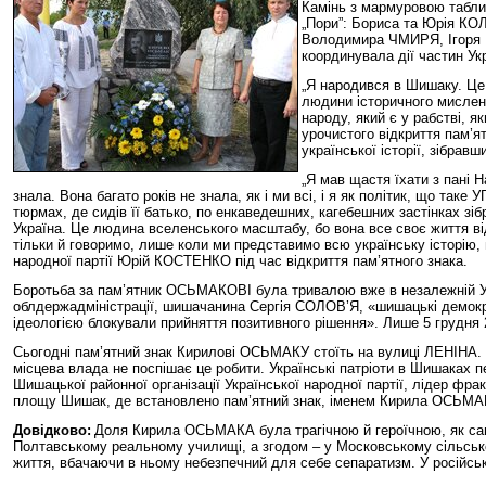
Камінь з мармуровою таблич
„Пори”: Бориса та Юрія 
Володимира ЧМИРЯ, Ігоря М
координувала дії частин Ук
„Я народився в Шишаку. Це 
людини історичного мисленн
народу, який є у рабстві, я
урочистого відкриття пам
української історії, зібравш
„Я мав щастя їхати з пані 
знала. Вона багато років не знала, як і ми всі, і я як політик, що так
тюрмах, де сидів її батько, по енкаведешних, кагебешних застінках з
Україна. Це людина вселенського масштабу, бо вона все своє життя від
тільки й говоримо, лише коли ми представимо всю українську історію, вел
народної партії Юрій КОСТЕНКО під час відкриття пам’ятного знака.
Боротьба за пам’ятник ОСЬМАКОВІ була тривалою вже в незалежній Украї
облдержадміністрації, шишачанина Сергія СОЛОВ’Я, «шишацькі демокра
ідеологією блокували прийняття позитивного рішення». Лише 5 грудня
Сьогодні пам’ятний знак Кирилові ОСЬМАКУ стоїть на вулиці ЛЕНІНА. Та
місцева влада не поспішає це робити. Українські патріоти в Шишаках п
Шишацької районної організації Української народної партії, лідер ф
площу Шишак, де встановлено пам’ятний знак, іменем Кирила ОСЬМАКА
Довідково:
Доля Кирила ОСЬМАКА була трагічною й героїчною, як сама
Полтавському реальному училищі, а згодом – у Московському сільськог
життя, вбачаючи в ньому небезпечний для себе сепаратизм. У російськ