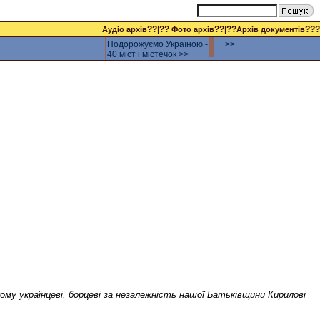
??|??
??|??
???
Аудіо архів
Фото архів
Архів документів
Подорожуємо Україною -
>>
40 міст і містечок >>
у українцеві, борцеві за незалежність нашої Батьківщини Кирилові