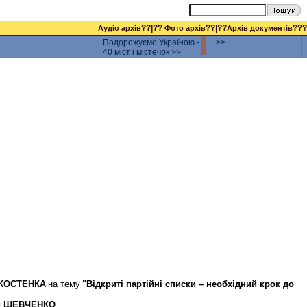
??|??
??|??
???
Аудіо архів
Фото архів
Архів документів
Подорожуємо Україною -
>>
40 міст і містечок >>
 КОСТЕНКА
на тему
"Відкриті партійні списки – необхідний крок до
ій ШЕВЧЕНКО
.