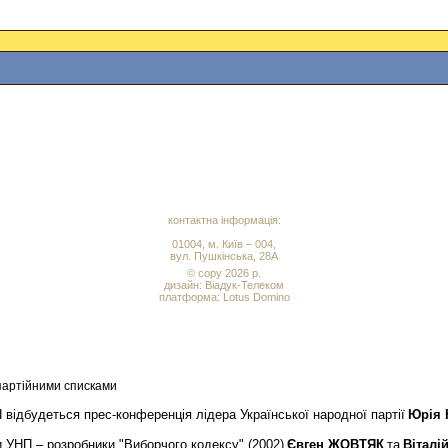
контактна інформація:
01004, м. Київ – 004,
вул. Пушкінська, 28А
© copy 2026 р.
дизайн:
Віадук-Телеком
платформа: Lotus Domino
 партійними списками
Н відбудеться прес-конференція лідера Української народної партії
Юрія
 УНП – розробники "Виборчого кодексу" (2002)
Євген ЖОВТЯК
та
Вітал