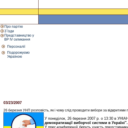
Про партію
З`їзди
Представництво у
ВР IV скликання
Персоналії
Подорожуємо
Україною
03/23/2007
01:44 PM
26 березня УНП розповість, як і чому слід проводити вибори за відкритими
У понеділок, 26 березня 2007 р. о 13:30 в УНІА
демократизації виборчої системи в Україні".
У прес-конференції беруть участь представники