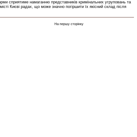
 норми сприятиме намаганню представників кримінальних угруповань та
істі Києві радах, що може значно погіршити їх якісний склад після
На першу сторінку