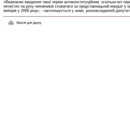
«Вважаємо введення такої норми антиконституційним, оскільки всі пер
нечистих на руку чиновників сховатися за представницький мандат у ор
виборів у 2006 році», - наголошується у заяві, розповсюдженій депута
Версія для друку