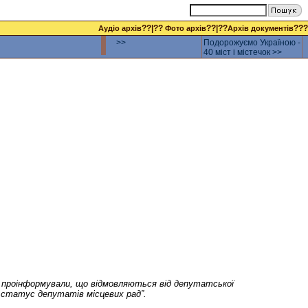
??|??
??|??
???
Аудіо архів
Фото архів
Архів документів
>>
Подорожуємо Україною -
40 міст і містечок >>
ій проінформували, що відмовляються від депутатської
о статус депутатів місцевих рад”.