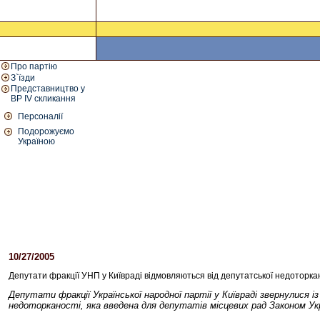
Про партію
З`їзди
Представництво у
ВР IV скликання
Персоналії
Подорожуємо
Україною
10/27/2005
02:22 PM
Депутати фракції УНП у Київраді відмовляються від депутатської недоторка
Депутати фракції Української народної партії у Київраді звернулися
недоторканості, яка введена для депутатів місцевих рад Законом Укр