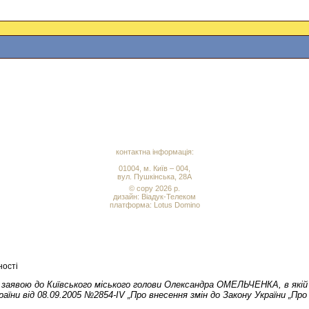
контактна інформація:
01004, м. Київ – 004,
вул. Пушкінська, 28А
© copy 2026 р.
дизайн:
Віадук-Телеком
платформа: Lotus Domino
ності
 із заявою до Київського міського голови Олександра ОМЕЛЬЧЕНКА, в як
аїни від 08.09.2005 №2854-ІV „Про внесення змін до Закону України „Пр