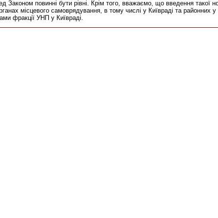
ед Законом повинні бути рівні. Крім того, вважаємо, що введення такої
ганах місцевого самоврядування, в тому числі у Київраді та районних у м
тами фракції УНП у Київраді.