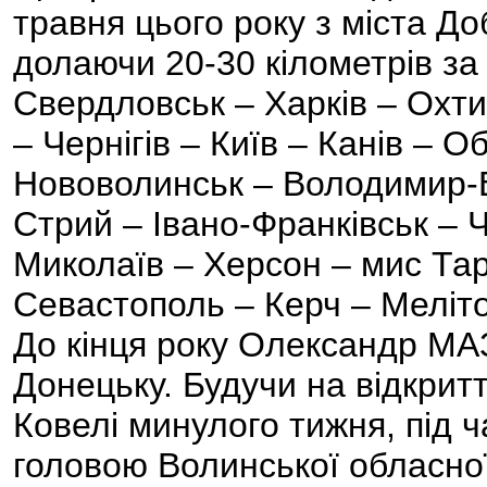
травня цього року з міста До
долаючи 20-30 кілометрів за
Свердловськ – Харків – Охт
– Чернігів – Київ – Канів – О
Нововолинськ – Володимир-В
Стрий – Івано-Франківськ – Ч
Миколаїв – Херсон – мис Та
Севастополь – Керч – Меліт
До кінця року Олександр М
Донецьку. Будучи на відкрит
Ковелі минулого тижня, під ч
головою Волинської обласної 