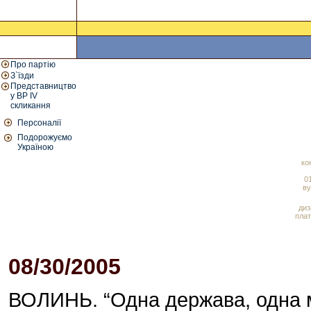
Про партію
З`їзди
Представництво
у ВР IV
скликання
Персоналії
Подорожуємо
Україною
ко
01
ву
диз
плат
08/30/2005
05:59 PM
ВОЛИНЬ. “Одна держава, одна мов