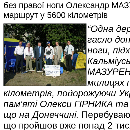
без правої ноги Олександр МА
маршрут у 5600 кілометрів
“Одна дер
гасло дон
ноги, під
Кальміус
МАЗУРЕНК
милицях 
кілометрів, подорожуючи Укр
пам’яті Олекси ГІРНИКА та 
що на Донеччині.
Перебуваюч
що пройшов вже понад 2 тися