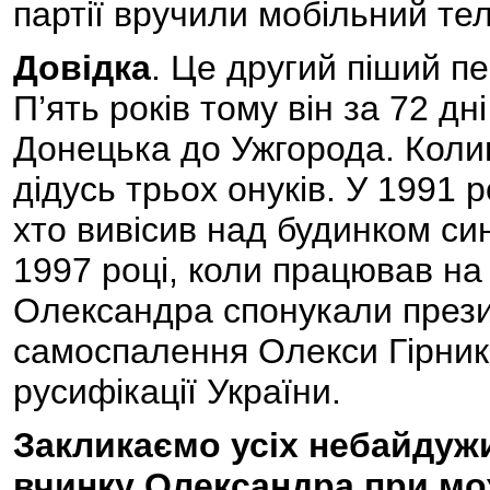
партії вручили мобільний те
Довідка
. Це другий піший 
П’ять років тому він за 72 дн
Донецька до Ужгорода. Колиш
дідусь трьох онуків. У 1991 
хто вивісив над будинком си
1997 році, коли працював на 
Олександра спонукали прези
самоспалення Олекси Гірник
русифікації України.
Закликаємо усіх небайдужи
вчинку Олександра при мо