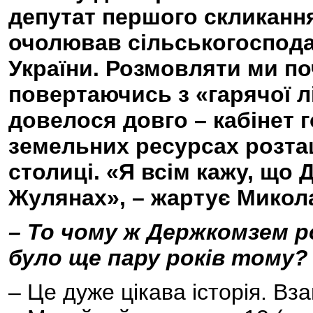
депутат першого скликанн
очолював сільськогоспода
України. Розмовляти ми по
повертаючись з «гарячої лін
довелося довго – кабінет 
земельних ресурсах розта
столиці. «Я всім кажу, що
Жулянах», – жартує Микол
– То чому ж Держкомзем ро
було ще пару років тому?
– Це дуже цікава історія. Вз