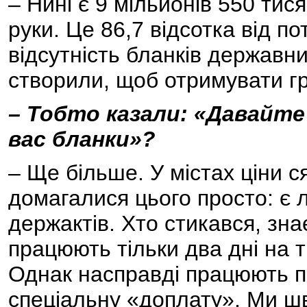
– Нині є 9 мільйонів 550 тис
руки. Це 86,7 відсотка від по
відсутність бланків державн
створили, щоб отримувати гр
– Тобто казали: «Давайте 
вас бланки»?
– Ще більше. У містах ціни с
домагалися цього просто: є л
держактів. Хто стикався, зна
працюють тільки два дні на т
Однак насправді працюють п
спеціальну «доплату». Ми ш