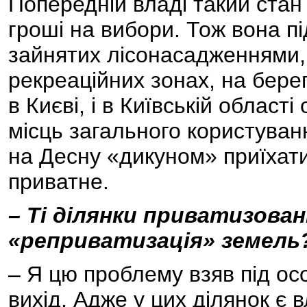
Попередній владі такий стан 
гроші на вибори. Тож вона п
зайнятих лісонасадженнями, 
рекреаційних зонах, на берега
в Києві, і в Київській облас
місць загального користуванн
на Десну «дикуном» приїхати
приватне.
– Ті ділянки приватизован
«реприватизація» земель
– Я цю проблему взяв під ос
вихід. Адже у цих ділянок є в