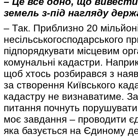
– Це все одно, що вивести
земель з-під нагляду дер
– Так. Приблизно 20 мільйон
несільськогосподарського п
підпорядкувати місцевим ор
комунальні кадастри. Наприкл
щоб хтось розбирався з ная
за створення Київського кад
кадастру не визнаватиме. За
питання почнуть порушувати й
моє завдання – проводити є
яка базується на Єдиному д