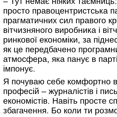
– Тут немає ніяких таємниць
просто правоцентристська па
прагматичних сил правого кр
вітчизняного виробника і вітч
ринкової економіки, за підне
як це передбачено програмни
атмосфера, яка панує в парті
імпонує.
Я почуваю себе комфортно в 
професій – журналістів і пись
економістів. Навіть просте 
збагачення. Бо коли ти роз