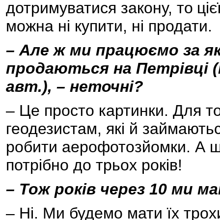
дотримуватися закону, то
ціє
можна ні купити, ні продати.
– Але ж ми працюємо за я
продаються на Петрівці (
авт.), – неточні?
– Це просто картинки. Для то
геодезистам, які й займають
робити аерофотозйомки. А щ
потрібно до трьох років!
– Тож років через 10 ми 
– Ні. Ми будемо мати їх трох