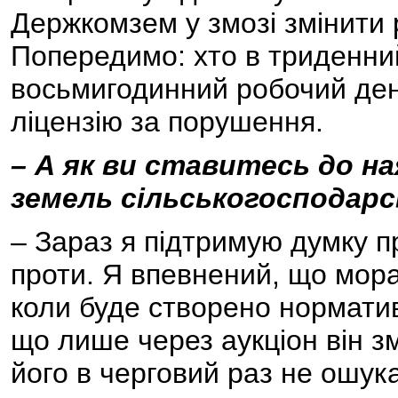
Держкомзем у змозі змінити 
Попередимо: хто в триденни
восьмигодинний робочий день 
ліцензію за порушення.
– А як ви ставитесь до н
земель сільськогосподарс
– Зараз я підтримую думку п
проти. Я впевнений, що мора
коли буде створено норматив
що лише через аукціон він 
його в черговий раз не ошук