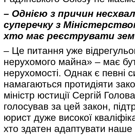
– Однією з причин несхва
суперечку з Міністерством
хто має реєструвати земел
– Це питання уже відрегуль
нерухомого майна» – має бу
нерухомості. Однак є певні си
намагаються протидіяти зако
міністр юстиції Сергій Голов
голосував за цей закон, підт
юрист дуже високої кваліфікац
хто здатен адаптувати наше 