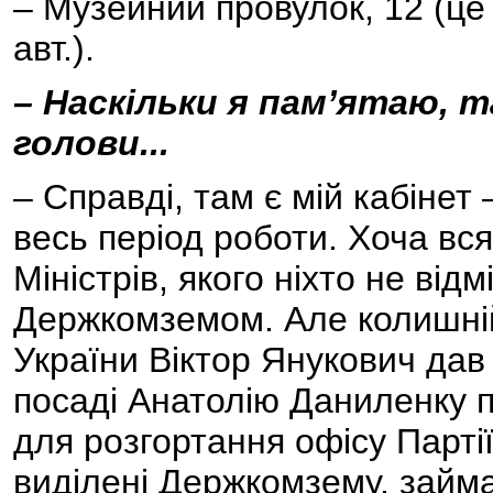
– Музейний провулок, 12 (це 
авт.).
– Наскільки я пам’ятаю, 
голови...
– Справді, там є мій кабінет 
весь період роботи. Хоча вся
Міністрів, якого ніхто не відм
Держкомземом. Але колишній
України Віктор Янукович да
посаді Анатолію Даниленку 
для розгортання офісу Партії 
виділені Держкомзему, займа