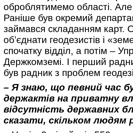
оброблятимемо області. Але
Раніше був окремий департа
займався складанням карт. О
об’єднати геодезистів і «зе
спочатку відділ, а потім – Уп
Держкомземі. І перший радник
був радник з проблем геодезії
– Я знаю, що певний час 
держактів на приватну вл
відсутність державних бл
сказати, скільком людям