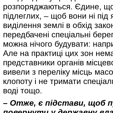
розпоряджаються. Єдине, що 
підлеглих, – щоб вони ні під
виділення землі в обхід зак
передбачені спеціальні берег
можна нічого будувати: напр
Але на практиці цих зон нема
представники органів місцев
вивели з переліку місць мас
клопоту і не тримати спеціа
воді тощо.
– Отже, є підстави, щоб п
повернути у державну вл