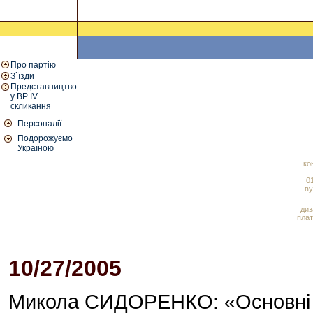
Про партію
З`їзди
Представництво
у ВР IV
скликання
Персоналії
Подорожуємо
Україною
ко
01
ву
диз
плат
10/27/2005
01:51 PM
Микола СИДОРЕНКО: «Основні ф