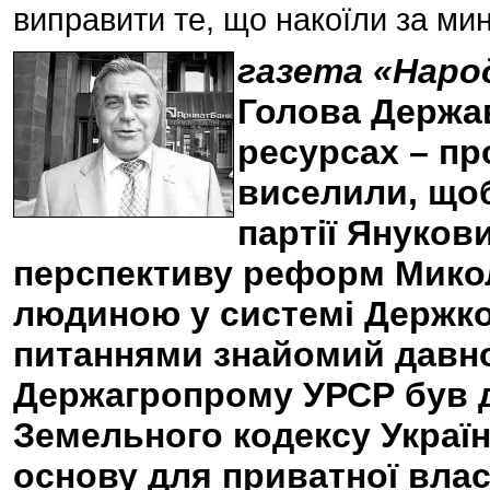
виправити те, що накоїли за мин
газета «Народ
Голова Держав
ресурсах – пр
виселили, що
партії Янукови
перспективу реформ Микол
людиною у системі Держко
питаннями знайомий давно.
Держагропрому УРСР був 
Земельного кодексу Украї
основу для приватної влас