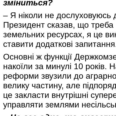
зміниться?
– Я ніколи не дослуховуюсь д
Президент сказав, що треба
земельних ресурсах, я це ви
ставити додаткові запитання
Основні ж функції Держкомзе
накоїли за минулі 10 років. 
реформи звузили до аграрної
велику частину, але підпоря
це закласти внутрішні супере
управляти землями несільсь