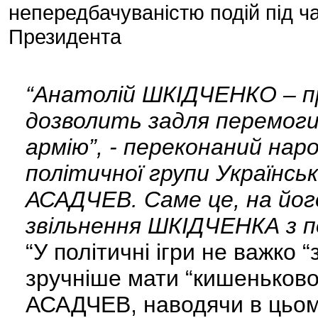
непередбачуваністю подій під ч
Президента
“Анатолій ШКІДЧЕНКО – пр
дозволить задля перемоги 
армію”, - переконаний нар
політичної групи Українськ
АСАДЧЕВ. Саме це, на йог
звільнення ШКІДЧЕНКА з п
“У політичні ігри не важко 
зручніше мати “кишеньковог
АСАДЧЕВ, наводячи в цьому