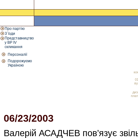
Про партію
З`їзди
Представництво
у ВР IV
скликання
Персоналії
Подорожуємо
Україною
ко
01
ву
диз
плат
06/23/2003
Валерій АСАДЧЕВ пов’язує зві