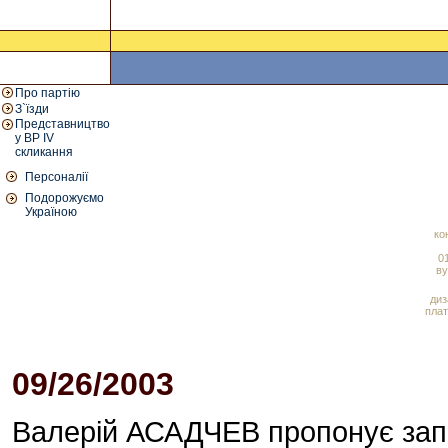
Про партію
З`їзди
Представництво
у ВР IV
скликання
Персоналії
Подорожуємо
Україною
ко
01
ву
диз
плат
09/26/2003
02:00 PM
Валерій АСАДЧЕВ пропонує зап