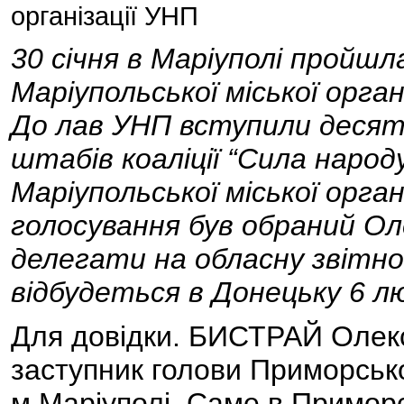
організації УНП
30 січня в Маріуполі пройш
Маріупольської міської органі
До лав УНП вступили десятк
штабів коаліції “Сила народ
Маріупольської міської орг
голосування був обраний О
делегати на обласну звітно
відбудеться в Донецьку 6 л
Для довідки. БИСТРАЙ Олек
заступник голови Приморсько
м.Маріуполі. Саме в Примор