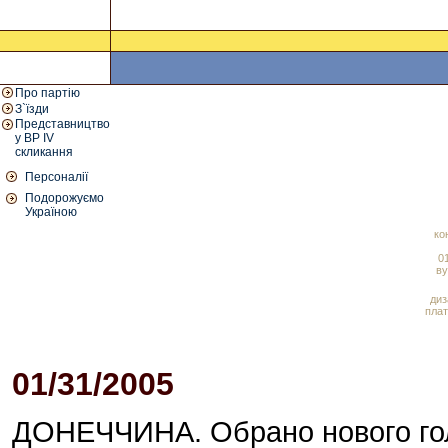
Про партію
З`їзди
Представництво
у ВР IV
скликання
Персоналії
Подорожуємо
Україною
ко
01
ву
диз
плат
01/31/2005
05:41 PM
ДОНЕЧЧИНА. Обрано нового гол