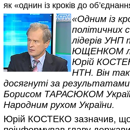
як «однин із кроків до об’єднан
«Одним із кр
політичних 
лідерів УНП
ЮЩЕНКОМ лід
Юрій КОСТЕН
НТН. Він так
досягнуті за результатами
Борисом ТАРАСЮКОМ Україн
Народним рухом України.
Юрій КОСТЕКО зазначив, що 
поінформував главу держави