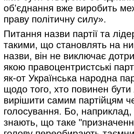
об’єднання вже виробить мех
праву політичну силу».
Питання назви партії та лід
такими, що становлять на н
назви, він не виключає дотри
якою правоцентристські парті
як-от Українська народна пар
щодо того, хто повинен бути 
вирішити самим партійцям ч
голосування. Бо, наприклад, 
знають, що таке "призначення
голову переобирають таємни