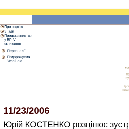
Про партію
З`їзди
Представництво
у ВР IV
скликання
Персоналії
Подорожуємо
Україною
ко
01
ву
диз
плат
11/23/2006
02:47 PM
Юрій КОСТЕНКО розцінює зустрі