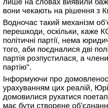
лише на словах виявили бажа
вони чекають на рішення з К
Водночас такий механізм об’є
перешкоди, оскільки, каже К
політичні партії, нема юрид
того, аби поєдналися дві полі
партія розпустилася, а члени
партію".
Інформуючи про домовленості
урахуванням цих реалій, Ю
домовилися рухатися поетапн
має бути створене об’єднанн