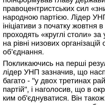
правоцентристських сил «зни
народною партією. Лідер УНП
ініціативи з початку жовтня 
проходять «круглі столи» за у
на рівні низових організаці
об’єднання.
Покликаючись на перші резуль
лідер УНП зазначив, що насп
багато - "у двох третинах р
партій", і наголосив, що в 
ким об'єднуватися. Він також