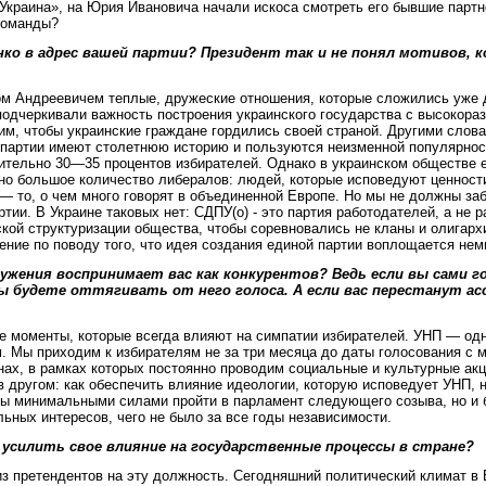
Украина», на Юрия Ивановича начали искоса смотреть его бывшие партн
 команды?
о в адрес вашей партии? Президент так и не понял мотивов, 
ом Андреевичем теплые, дружеские отношения, которые сложились уже д
одчеркивали важность построения украинского государства с высокоразв
тим, чтобы украинские граждане гордились своей страной. Другими слов
партии имеют столетнюю историю и пользуются неизменной популярност
ительно 30—35 процентов избирателей. Однако в украинском обществе е
чно большое количество либералов: людей, которые исповедуют ценност
 — то, о чем много говорят в объединенной Европе. Но мы не должны за
и. В Украине таковых нет: СДПУ(о) - это партия работодателей, а не ра
ой структуризации общества, чтобы соревновались не кланы и олигархи
ие по поводу того, что идея создания единой партии воплощается немно
ружения воспринимает вас как конкурентов? Ведь если вы сами
 будете оттягивать от него голоса. А если вас перестанут ас
е моменты, которые всегда влияют на симпатии избирателей. УНП — одна
. Мы приходим к избирателям не за три месяца до даты голосования с м
онах, в рамках которых постоянно проводим социальные и культурные ак
 в другом: как обеспечить влияние идеологии, которую исповедует УНП, 
обы минимальными силами пройти в парламент следующего созыва, но и 
ьных интересов, чего не было за все годы независимости.
 усилить свое влияние на государственные процессы в стране?
 из претендентов на эту должность. Сегодняшний политический климат в