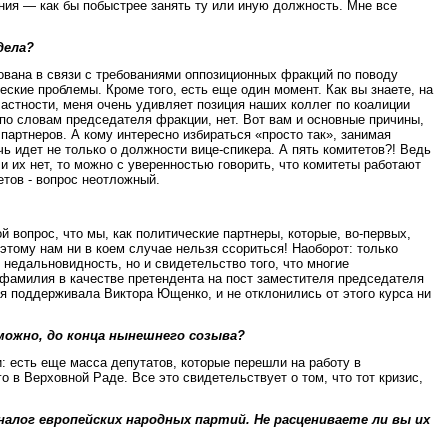
ения — как бы побыстрее занять ту или иную должность. Мне все
дела?
ована в связи с требованиями оппозиционных фракций по поводу
ские проблемы. Кроме того, есть еще один момент. Как вы знаете, на
частности, меня очень удивляет позиция наших коллег по коалиции
 по словам председателя фракции, нет. Вот вам и основные причины,
 партнеров. А кому интересно избираться «просто так», занимая
ь идет не только о должности вице-спикера. А пять комитетов?! Ведь
и их нет, то можно с уверенностью говорить, что комитеты работают
етов - вопрос неотложный.
й вопрос, что мы, как политические партнеры, которые, во-первых,
тому нам ни в коем случае нельзя ссориться! Наоборот: только
 недальновидность, но и свидетельство того, что многие
 фамилия в качестве претендента на пост заместителя председателя
ая поддерживала Виктора Ющенко, и не отклонились от этого курса ни
можно, до конца нынешнего созыва?
: есть еще масса депутатов, которые перешли на работу в
 в Верховной Раде. Все это свидетельствует о том, что тот кризис,
алог европейских народных партий. Не расцениваете ли вы их