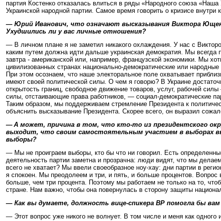
партия Костенко отказалась влиться в ряды «Народного союза «Наша 
Украинской народной партии. Самое время говорить о кризисе внутри
— Юрий Иванович, что означают высказывания Виктора Ющенк
Ухудшились ли у вас личные отношения?
— В личном плане я не заметил никакого охлаждения. У нас с Виктор
каким путем должна идти дальше украинская демократия. Мы всегда п
завтра - американской или, например, французской экономики. Мы хо
цивилизованных странах национально-демократические или народные 
При этом осознаем, что наше электоральное поле охватывает приблиз
имеют своей политической силы. О чем я говорю? В Украине достато
открытость границ, свободное движение товаров, услуг, рабочей силы
силы, отстаивающие права работников, — социал-демократические парти
Таким образом, мы поддерживаем стремление Президента к политическ
объяснить высказывание Президента. Скорее всего, он выразил сожален
—
А может, причина в том, что кто-то из президентского ок
выходит, что своим самостоятельным участием в выборах вы
выборы?
— Мы не проиграем выборы, кто бы что ни говорил. Есть определенны
деятельность партии заметна и прозрачна: люди видят, что мы делаем
всего не хватает? Мы ввели своеобразное ноу-хау: дни партии в реги
я спокоен. Мы преодолеем и три, и пять, и больше процентов. Вопрос
больше, чем три процента. Поэтому мы работаем не только на то, чт
стране. Нам важно, чтобы она повернулась в сторону защиты национал
— Как вы думаете, должность вице-спикера ВР помогла бы вам
— Этот вопрос уже никого не волнует. В том числе и меня как одного