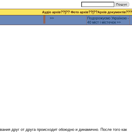
??|??
??|??
???
Аудіо архів
Фото архів
Архів документів
>>
Подорожуємо Україною -
40 міст і містечок >>
вания друг от друга происходит обоюдно и динамично. После того как