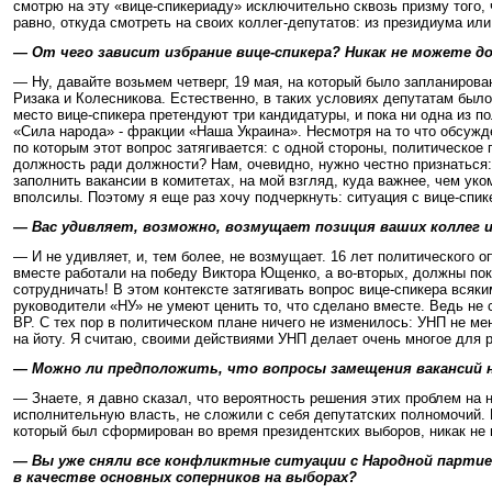
смотрю на эту «вице-спикериаду» исключительно сквозь призму того, 
равно, откуда смотреть на своих коллег-депутатов: из президиума или
— От чего зависит избрание вице-спикера? Никак не можете 
— Ну, давайте возьмем четверг, 19 мая, на который было запланиров
Ризака и Колесникова. Естественно, в таких условиях депутатам было
место вице-спикера претендуют три кандидатуры, и пока ни одна из п
«Сила народа» - фракции «Наша Украина». Несмотря на то что обсужде
по которым этот вопрос затягивается: с одной стороны, политическое 
должность ради должности? Нам, очевидно, нужно честно признаться:
заполнить вакансии в комитетах, на мой взгляд, куда важнее, чем уко
вполсилы. Поэтому я еще раз хочу подчеркнуть: ситуация с вице-спи
— Вас удивляет, возможно, возмущает позиция ваших коллег и
— И не удивляет, и, тем более, не возмущает. 16 лет политического о
вместе работали на победу Виктора Ющенко, а во-вторых, должны пок
сотрудничать! В этом контексте затягивать вопрос вице-спикера всяк
руководители «НУ» не умеют ценить то, что сделано вместе. Ведь не
ВР. С тех пор в политическом плане ничего не изменилось: УНП не ме
на йоту. Я считаю, своими действиями УНП делает очень многое для
— Можно ли предположить, что вопросы замещения вакансий н
— Знаете, я давно сказал, что вероятность решения этих проблем на
исполнительную власть, не сложили с себя депутатских полномочий. П
который был сформирован во время президентских выборов, никак не
— Вы уже сняли все конфликтные ситуации с Народной партией
в качестве основных соперников на выборах?