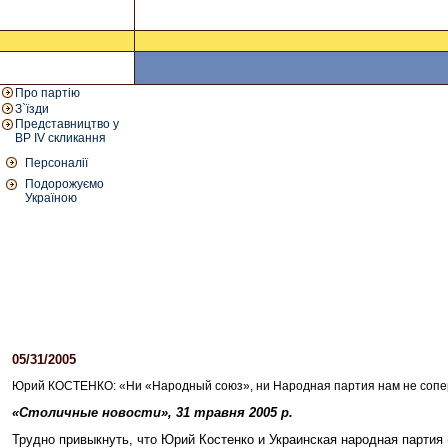
Про партію
З`їзди
Представництво у
ВР IV скликання
Персоналії
Подорожуємо
Україною
05/31/2005
04:15 PM
Юрий КОСТЕНКО: «Ни «Народный союз», ни Народная партия нам не сопе
«Столичные новости», 31 травня 2005 р.
Трудно привыкнуть, что Юрий Костенко и Украинская народная партия 