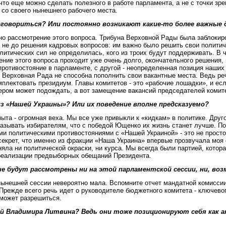
что еще можно сделать полезного в работе парламента, а не с точки зр
 со своего нынешнего рабочего места.
договориться? Или постоянно возникают какие-то более важные 
ано рассмотрение этого вопроса. Трибуна Верховной Рады была заблокир
 не до решения кадровых вопросов: им важно было решить свои политиче
олитических сил не определилась, кого из троих будут поддерживать. В 
ние этого вопроса проходит уже очень долго, окончательного решения,
противостояние в парламенте, с другой - неопределенная позиция наших
 Верховная Рада не способна пополнить свои вакантные места. Ведь реч
мплектовать президиум. Главы комитетов - это «рабочие лошадки», и есл
кером может подождать, а вот замещение вакансий председателей комит
з «Нашей Украины»? Или их поведение вполне предсказуемо?
пыта - огромная веха. Мы все уже привыкли к «кидкам» в политике. Друго
азывать избирателям, что с победой Ющенко их жизнь станет лучше. Поэ
ими политическими противостояниями с «Нашей Украиной» - это не просто
 секрет, что именно из фракции «Наша Украина» впервые прозвучала моя
няла ни политической окраски, ни курса. Мы всегда были партией, котор
 реализации предвыборных обещаний Президента.
е будут рассмотрены ни на этой парламентской сессии, ни, воз
 нынешней сессии невероятно мала. Вспомните отчет мандатной комиссии
режде всего речь идет о руководителе бюджетного комитета - ключевого
 может разрешиться.
 Владимира Литвина? Ведь они тоже позиционируют себя как ан