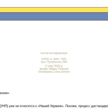
контактна інформація:
01004, м. Київ – 004,
вул. Пушкінська, 28А
© copy 2026 р.
дизайн:
Віадук-Телеком
платформа: Lotus Domino
рники»
(УНП) уже не относятся к «Нашей Украине». Похоже, процесс дистанциро