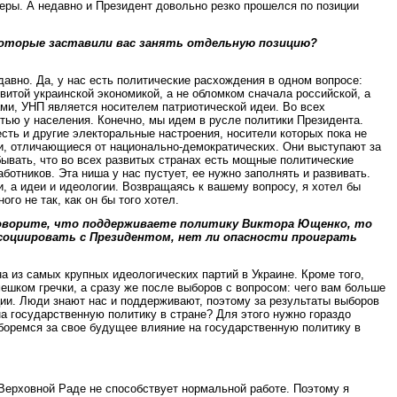
еры. А недавно и Президент довольно резко прошелся по позиции
которые заставили вас занять отдельную позицию?
авно. Да, у нас есть политические расхождения в одном вопросе:
итой украинской экономикой, а не обломком сначала российской, а
ами, УНП является носителем патриотической идеи. Во всех
ью у населения. Конечно, мы идем в русле политики Президента.
сть и другие электоральные настроения, носители которых пока не
и, отличающиеся от национально-демократических. Они выступают за
бывать, что во всех развитых странах есть мощные политические
ботников. Эта ниша у нас пустует, ее нужно заполнять и развивать.
, а идеи и идеологии. Возвращаясь к вашему вопросу, я хотел бы
го не так, как он бы того хотел.
 говорите, что поддерживаете политику Виктора Ющенко, то
социировать с Президентом, нет ли опасности проиграть
 из самых крупных идеологических партий в Украине. Кроме того,
ешком гречки, а сразу же после выборов с вопросом: чего вам больше
ции. Люди знают нас и поддерживают, поэтому за результаты выборов
на государственную политику в стране? Для этого нужно гораздо
боремся за свое будущее влияние на государственную политику в
 Верховной Раде не способствует нормальной работе. Поэтому я