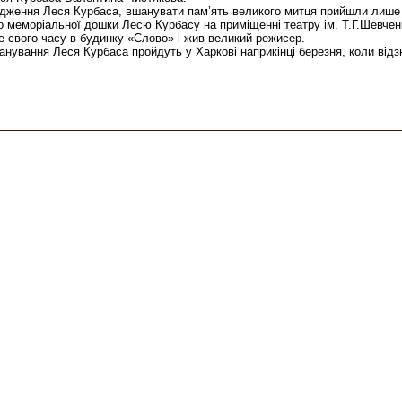
дження Леся Курбаса, вшанувати пам’ять великого митця прийшли лише чле
о меморіальної дошки Лесю Курбасу на приміщенні театру ім. Т.Г.Шевче
де свого часу в будинку «Слово» і жив великий режисер.
шанування Леся Курбаса пройдуть у Харкові наприкінці березня, коли від