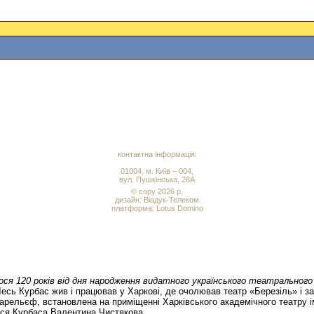
контактна інформація:
01004, м. Київ – 004,
вул. Пушкінська, 28А
© copy 2026 р.
дизайн:
Віадук-Телеком
платформа: Lotus Domino
ся 120 років від дня народження видатного українського театрального 
Лесь Курбас жив і працював у Харкові, де очолював театр «Березіль» і з
рельєф, встановлена на приміщенні Харківського академічного театру і
ся Курбаса Валентина Чистякова.