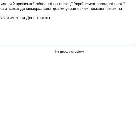
ни Харківської обласної організації Української народної партії.
нка а також до меморіальної дошки українським письменникам на
значатиметься День театрів.
На першу сторінку