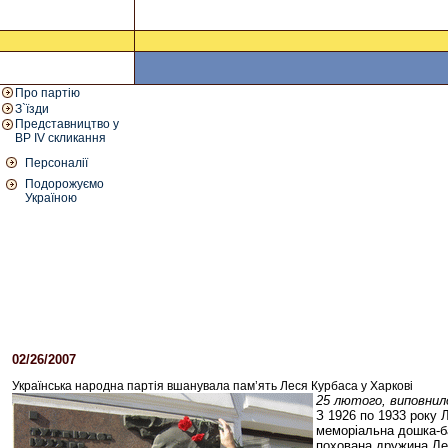
Про партію
З`їзди
Представництво у
ВР IV скликання
Персоналії
Подорожуємо
Україною
02/26/2007
02:00 PM
Українська народна партія вшанувала пам’ять Леся Курбаса у Харкові
25 лютого, виповнило
З 1926 по 1933 року 
меморіальна дошка-ба
похована дружина Ле