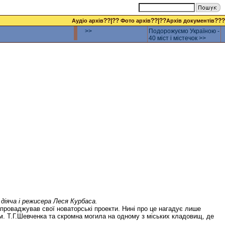
??|??
??|??
???
Аудіо архів
Фото архів
Архів документів
>>
Подорожуємо Україною -
40 міст і містечок >>
діяча і режисера Леся Курбаса.
апроваджував свої новаторські проекти. Нині про це нагадує лише
м. Т.Г.Шевченка та скромна могила на одному з міських кладовищ, де