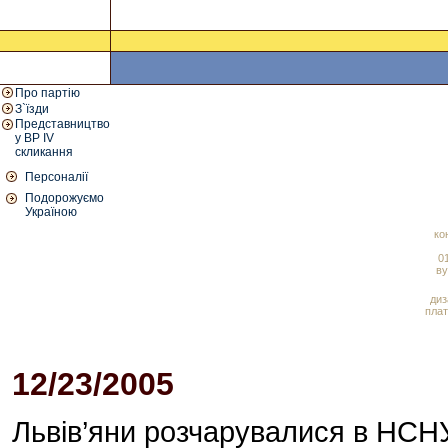
Про партію
З`їзди
Представництво
у ВР IV
скликання
Персоналії
Подорожуємо
Україною
ко
01
ву
диз
плат
12/23/2005
06:03 PM
Львів’яни розчарувалися в НСН