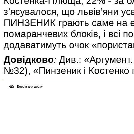
Костенка-Плюща, 22% - за б
з’ясувалося, що львів’яни 
ПИНЗЕНИК грають саме на е
помаранчевих блоків, і всі 
додаватимуть очок «пористам
Довідково
:
Див.: «Аргумент.
№32), «Пинзеник і Костенко
Версія для друку