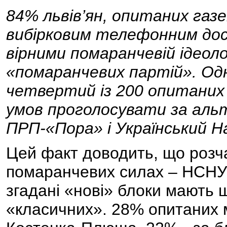
84% львів’ян, опитаних газ
вибірковим телефонним до
вірними помаранчевій ідеол
«помаранчевих партій». Одн
четвертий із 200 опитаних 
умов проголосувати за аль
ПРП-«Пора» і Український 
Цей факт доводить, що розч
помаранчевих силах – НСНУ і
згадані «нові» блоки мають ш
«класичних». 28% опитаних 