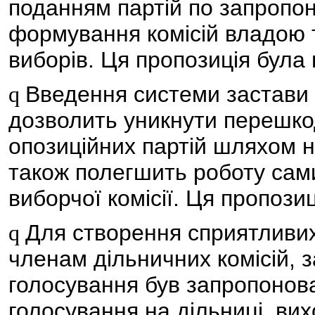
поданням партій по запропо
формування комісій владою т
виборів. Ця пропозиція була
Введення системи застави з
q
дозволить уникнути перешко
опозиційних партій шляхом н
також полегшить роботу сам
виборчої комісії. Ця пропози
Для створення сприятливих
q
членам дільничних комісій, 
голосування був запропонова
голосування на дільниці, ви