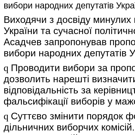
вибори народних депутатів Укра
Виходячи з досвіду минулих 
України та сучасної політично
Асадчев запропонував пропоз
вибори народних депутатів Ук
Проводити вибори за пропо
q
дозволить нарешті визначити
відповідальність за керівни
фальсифікації виборів у маж
Суттєво змінити порядок ф
q
дільничних виборчих комісій.