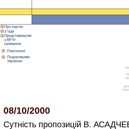
Про партію
З`їзди
Представництво
у ВР IV
скликання
Персоналії
Подорожуємо
Україною
ко
01
ву
диз
плат
08/10/2000
Сутність пропозицій В. АСАДЧЕ