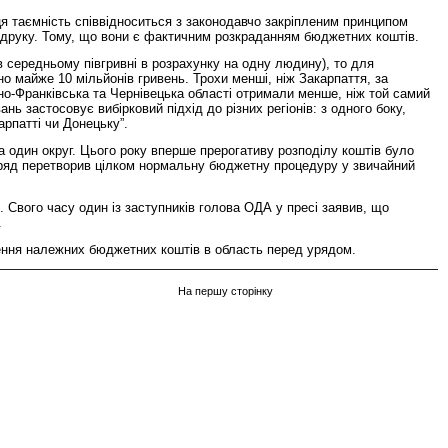
 ця таємність співвідноситься з законодавчо закріпленим принципом
я друку. Тому, що вони є фактичним розкраданням бюджетних коштів.
в середньому півгривні в розрахунку на одну людину), то для
о майже 10 мільйонів гривень. Трохи менші, ніж Закарпаття, за
вано-Франківська та Чернівецька області отримали менше, ніж той самий
 застосовує вибірковий підхід до різних регіонів: з одного боку,
арпатті чи Донецьку”.
один округ. Цього року вперше прерогативу розподілу коштів було
е. Уряд перетворив цілком нормальну бюджетну процедуру у звичайний
Свого часу один із заступників голова ОДА у пресі заявив, що
.
ення належних бюджетних коштів в область перед урядом.
На першу сторінку