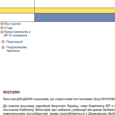
Про партію
З`їзди
Представництво у
ВР IV скликання
Персоналії
Подорожуємо
Україною
05/27/2004
10:30 AM
Ярослав ДЖОДЖИК порахував, що секретними постановами Уряд ЯНУКОВИЧА 
До такого висновку народний депутат України, член Комітету ВР з пит
постанов Кабінету Міністрів про надання субвенцій місцевим бюджет
комунальному господарстві, якими розподіляється з Державного бюдж