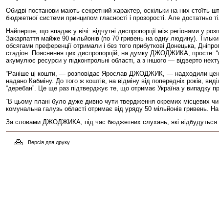
Обидві постанови мають секретний характер, оскільки на них стоїть шт
бюджетної системи принципом гласності і прозорості. Але достатньо т
Найперше, що впадає у вічі: відчутні диспропорції між регіонами у ро
Закарпаття майже 90 мільйонів (по 70 гривень на одну людину). Тільки
обсягами преференції отримали і без того прибуткові Донецька, Дніпроп
стадіон. Пояснення цих диспропорцій, на думку ДЖОДЖИКА, просте: “на
акумулює ресурси у підконтрольні області, а з іншого — відверто нехтує
“Раніше ці кошти, — розповідає Ярослав ДЖОДЖИК, — надходили центр
надано Кабміну. До того ж коштів, на відміну від попередніх років, в
“деребан”. Це ще раз підтверджує те, що отримає Україна у випадку пр
“В цьому плані було дуже дивно чути твердження окремих місцевих чи
комунальна галузь області отримає від уряду 50 мільйонів гривень.
За словами ДЖОДЖИКА, під час бюджетних слухань, які відбудуться н
Версія для друку