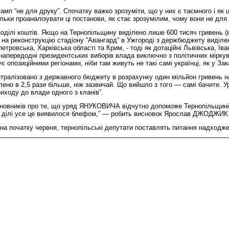
амп “не для друку”. Спочатку важко зрозуміти, що у них є таємного і як
ільки проаналізувати ці постанови, як стає зрозумілим, чому вони не дл
зподілі коштів. Якщо на Тернопільщину виділено лише 600 тисяч гривень (
 на реконструкцію стадіону “Авангард” в Ужгороді з держбюджету виділен
етровська, Харківська області та Крим, - тоді як дотаційні Львівська, І
передодні президентських виборів влада виключно з політичних міркувань
 опозиційними регіонами, ніби там живуть не такі самі українці, як у Зак
алізовано з державного бюджету в розрахунку один мільйон гривень на 
иділено в 2,5 рази більше, ніж зазвичай. Що вийшло з того — самі бачит
иходу до влади одного з кланів”.
новників про те, що уряд ЯНУКОВИЧА відчутно допоможе Тернопільщині. 
 На ділі усе це виявилося блефом,” — робить висновок Ярослав ДЖОДЖИК
а початку червня, тернопільські депутати поставлять питання надходж