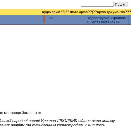
??|??
??|??
???
Аудіо архів
Фото архів
Архів документів
>>
Подорожуємо Україною -
40 міст і містечок >>
ого мешканця Закарпаття
аїнської народної партії Ярослав ДЖОДЖИК дійшов після аналізу
обігання аваріям та техногенним катастрофам у житлово-