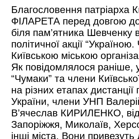
Благословення патріарха Ки
ФІЛАРЕТА перед довгою до
біля пам’ятника Шевченку в
політичної акції “Україною
Київською міською організа
Як повідомлялося раніше, у
“Чумаки” та члени Київської
на різних етапах дистанції
України, члени УНП Вале
В’ячеслав КИРИЛЕНКО, відв
Запоріжжя, Миколаїв, Херс
інші міста. Вони привезуть