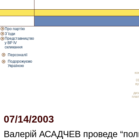
Про партію
З`їзди
Представництво
у ВР IV
скликання
Персоналії
Подорожуємо
Україною
ко
01
ву
диз
плат
07/14/2003
Валерій АСАДЧЕВ проведе “поль