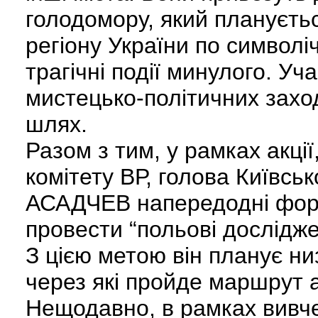
голодомору, який плануєтьс
регіону України по символіч
трагічні події минулого. Уч
мистецько-політичних заході
шлях.
Разом з тим, у рамках акці
комітету ВР, голова Київськ
АСАДЧЕВ напередодні фор
провести “польові дослідж
З цією метою він планує низ
через які пройде маршрут а
Нещодавно, в рамках вивче